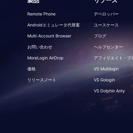
製品
リソース
Remote Phone
デベロッパー
Androidエミュレータ代替案
ユースケース
Multi-Account Browser
ブログ
お問い合わせ
ヘルプセンター
MoreLogin AirDrop
アフィリエイト・プ
価格
VS Multilogin
リリースノート
VS Gologin
VS Dolphin Anty