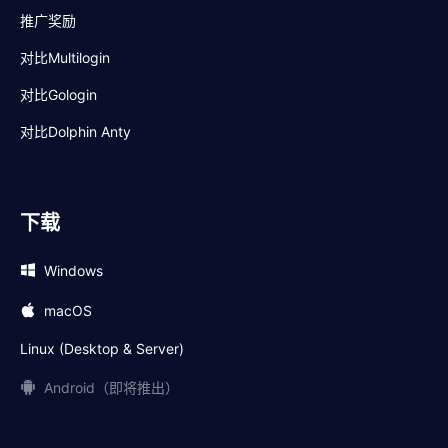
推广奖励
对比Multilogin
对比Gologin
对比Dolphin Anty
下载
Windows
macOS
Linux (Desktop & Server)
Android（即将推出）