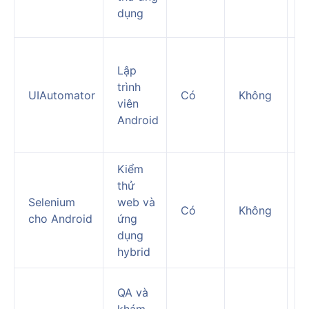
đ
dụng
t
K
Lập
t
trình
g
UIAutomator
Có
Không
viên
d
Android
A
g
Kiểm
Q
thử
t
Selenium
web và
t
Có
Không
cho Android
ứng
t
dụng
d
hybrid
A
D
QA và
g
khám