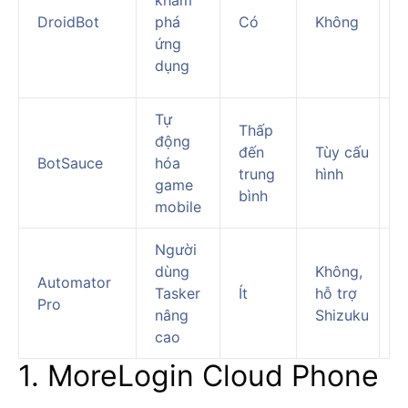
d
DroidBot
phá
Có
Không
k
ứng
t
dụng
ổ
Tự
Thấp
động
T
đến
Tùy cấu
BotSauce
hóa
g
trung
hình
game
l
bình
mobile
Người
H
dùng
Không,
Automator
đ
Tasker
Ít
hỗ trợ
Pro
c
nâng
Shizuku
t
cao
1. MoreLogin Cloud Phone