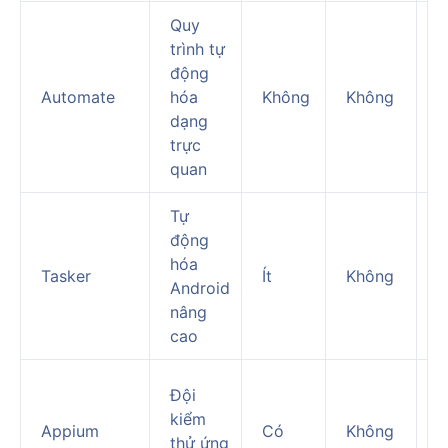
Quy
trình tự
T
động
d
Automate
hóa
Không
Không
t
dạng
đ
trực
l
quan
Tự
T
động
v
hóa
Tasker
Ít
Không
đ
Android
t
nâng
c
cao
K
Đội
t
kiểm
Appium
Có
Không
d
thử ứng