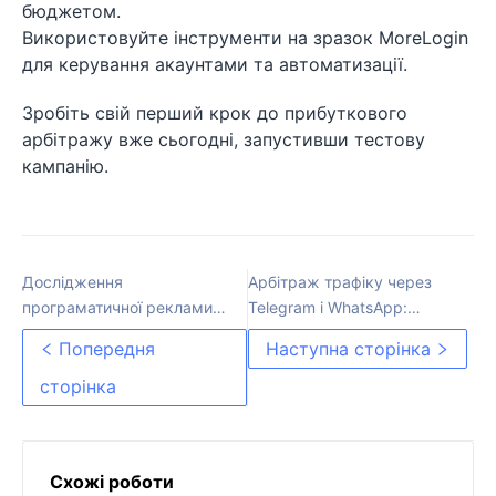
бюджетом.
Використовуйте інструменти на зразок MoreLogin
для керування акаунтами та автоматизації.
Зробіть свій перший крок до прибуткового
арбітражу вже сьогодні, запустивши тестову
кампанію.
Дослідження
Арбітраж трафіку через
програматичної реклами:
Telegram і WhatsApp:
переваги, виклики та
фішки, помилки та
Попередня
Наступна сторінка
ключові стратегії
ефективні сценарії
сторінка
Схожі роботи