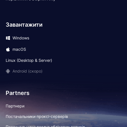
Завантажити
Windows
macOS
Linux (Desktop & Server)
Android (скоро)
Partners
Партнери
Постачальники проксі-серверів
Постачальники послуг облікових записів