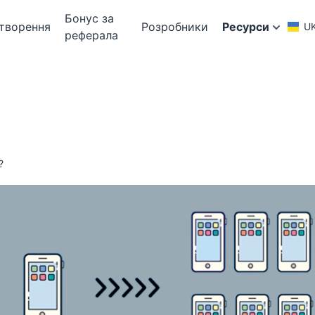
Бонус за
творення
Розробники
Ресурси
U
реферала
?