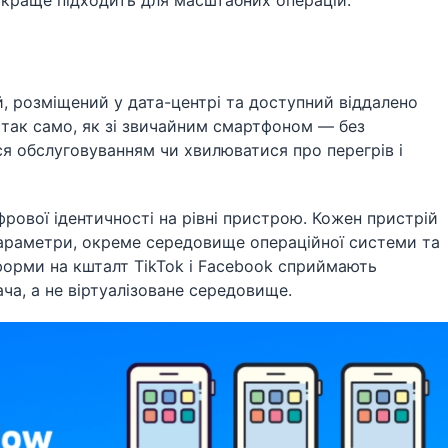
их краще підходить для масштабних операцій.
, розміщений у дата-центрі та доступний віддалено
м так само, як зі звичайним смартфоном — без
ся обслуговуванням чи хвилюватися про перегрів і
рової ідентичності на рівні пристрою. Кожен пристрій
 параметри, окреме середовище операційної системи та
форми на кшталт TikTok і Facebook сприймають
ча, а не віртуалізоване середовище.