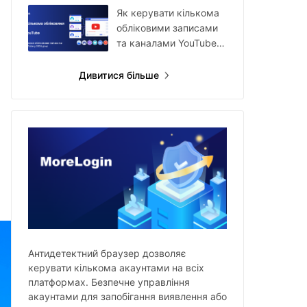
акаунтами
Як керувати кількома
обліковими записами
та каналами YouTube у
2026 році
Дивитися більше
Антидетектний браузер дозволяє
керувати кількома акаунтами на всіх
платформах. Безпечне управління
акаунтами для запобігання виявлення або