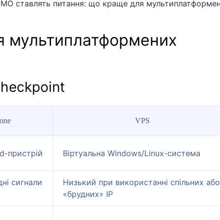
 MMO ставлять питання: що краще для мультиплатформен
ля мультиплатформених
checkpoint
one
VPS
d-пристрій
Віртуальна Windows/Linux-система
ні сигнали
Низький при використанні спільних або
«брудних» IP