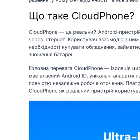
рішення, у чому їхні відмінності та яке з н
Що таке CloudPhone?
CloudPhone — це реальний Android-пристрій
через інтернет. Користувач взаємодіє з ни
необхідності купувати обладнання, займати
зношення батареї.
Головна перевага CloudPhone — ізоляція циф
має власний Android ID, унікальні апаратні
повністю незалежне робоче оточення. Плат
CloudPhone як реальний пристрій користува