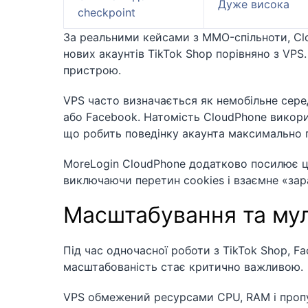
Дуже висока
checkpoint
За реальними кейсами з MMO-спільноти, Cl
нових акаунтів TikTok Shop порівняно з VPS.
пристрою.
VPS часто визначається як немобільне серед
або Facebook. Натомість CloudPhone викорис
що робить поведінку акаунта максимально 
MoreLogin CloudPhone додатково посилює цю
виключаючи перетин cookies і взаємне «зар
Масштабування та му
Під час одночасної роботи з TikTok Shop, Fa
масштабованість стає критично важливою.
VPS обмежений ресурсами CPU, RAM і пропу