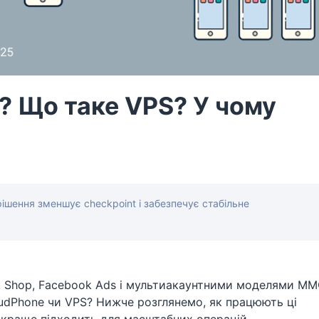
? Що таке VPS? У чому
рішення зменшує checkpoint і забезпечує стабільне
ok Shop, Facebook Ads і мультиакаунтними моделями MM
oudPhone чи VPS? Нижче розглянемо, як працюють ці