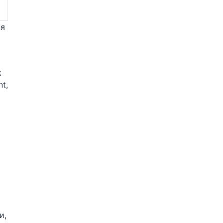
ня
k
t,
и,