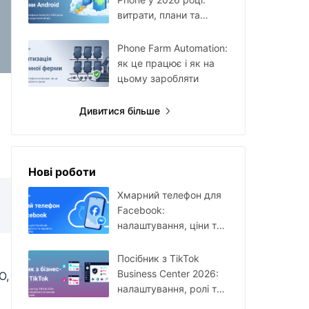
витрати, плани та
додаткові комісії
Phone Farm Automation:
як це працює і як на
цьому заробляти
Дивитися більше
Нові роботи
Хмарний телефон для
Facebook:
налаштування, ціни та
сценарії використання
у 2026 році
Посібник з TikTok
Business Center 2026:
O,
налаштування, ролі та
керування кількома