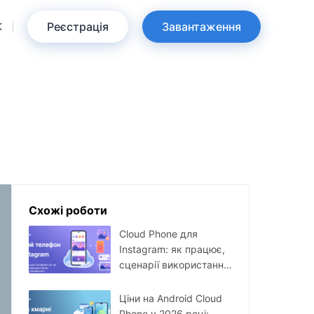
Реєстрація
Завантаження
K
Схожі роботи
Cloud Phone для
Instagram: як працює,
сценарії використання,
налаштування та
обмеження
Ціни на Android Cloud
Phone у 2026 році: