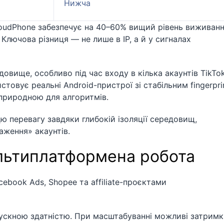
Нижча
oudPhone забезпечує на 40–60% вищий рівень виживан
 Ключова різниця — не лише в IP, а й у сигналах
овище, особливо під час входу в кілька акаунтів TikTo
товує реальні Android-пристрої зі стабільним fingerprin
природною для алгоритмів.
 перевагу завдяки глибокій ізоляції середовищ,
аження» акаунтів.
льтиплатформена робота
cebook Ads, Shopee та affiliate-проєктами
скною здатністю. При масштабуванні можливі затримк