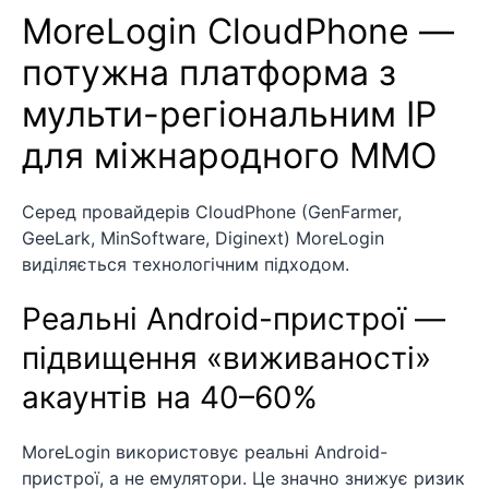
MoreLogin CloudPhone —
потужна платформа з
мульти-регіональним IP
для міжнародного MMO
Серед провайдерів CloudPhone (GenFarmer,
GeeLark, MinSoftware, Diginext) MoreLogin
виділяється технологічним підходом.
Реальні Android-пристрої —
підвищення «виживаності»
акаунтів на 40–60%
MoreLogin використовує реальні Android-
пристрої, а не емулятори. Це значно знижує ризик