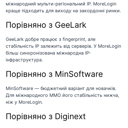
міжнародний мульти-регіональний IP. MoreLogin
краще підходить для виходу на закордонні ринки.
Порівняно з GeeLark
GeeLark добре працює з fingerprint, але
стабільність IP залежить від серверів. У MoreLogin
більш синхронізована міжнародна IP-
інфраструктура.
Порівняно з MinSoftware
MinSoftware — бюджетний варіант для новачків.
Для міжнародного MMO його стабільність нижча,
ніж у MoreLogin.
Порівняно з Diginext