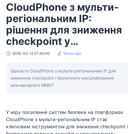
CloudPhone з мульти-
регіональним IP:
рішення для зниження
checkpoint у
міжнародному MMO
2026-02-12 07:45:00
MoreLogin
Шукаєте CloudPhone з мульти-регіональним IP для
зниження checkpoint і безпечного масштабування
міжнародного MMO?
У міру посилення систем безпеки на платформах
CloudPhone з мульти-регіональним IP стає
ключовим інструментом для зниження checkpoint і
безпечного ведення акаунтів у міжнародному