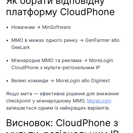
Як обрати відповідну
платформу CloudPhone
Новачкам → MinSoftware
MMO в межах одного ринку → GenFarmer або
GeeLark
Міжнародне MMO та реклама → MoreLogin
CloudPhone з мульти-регіональним IP
Великі команди → MoreLogin або Diginext
Якщо мета — ефективне рішення для зниження
checkpoint у міжнародному MMO,
MoreLogin
залишається одним із найкращих варіантів.
Висновок: CloudPhone з