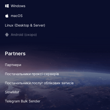
Windows
macOS
Linux (Desktop & Server)
Android (скоро)
Partners
Партнери
Постачальники проксі-серверів
Постачальники послуг облікових записів
SlowMist
Telegram Bulk Sender