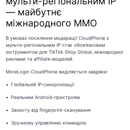
мульти-регіональним IP
— майбутнє
міжнародного MMO
В умовах посилення модерації CloudPhone з
мульти-регіональним IP стає обов’язковим
інструментом для TikTok Shop Global, міжнародної
реклами та affiliate-моделей.
MoreLogin CloudPhone виділяється завдяки:
Глобальній IP-синхронізації
Реальним Android-пристроям
Захисту від fingerprint-сканування
Зручному управлінню командою