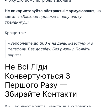
Яку дію йому потрібно виконати
Не використовуйте абстрактні формулювання
, на
кшталт:
«Ласкаво просимо в нову епоху
трейдингу...»
Краще так:
«Заробляйте до 300 € на день, інвестуючи з
телефону. Без досвіду. Без ризику. Почніть
зараз.»
Не Всі Ліди
Конвертуються З
Першого Разу —
Збирайте Контакти
У нішах, як-от крипта, інвестиції або товарка,