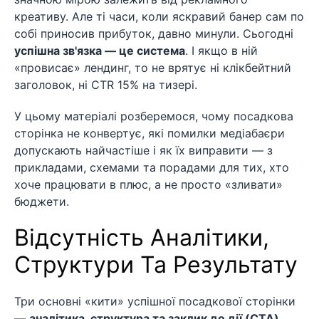
креативу. Але ті часи, коли яскравий банер сам по
собі приносив прибуток, давно минули. Сьогодні
успішна зв'язка — це система
. І якщо в ній
«провисає» лендинг, то не врятує ні клікбейтний
заголовок, ні CTR 15% на тизері.
У цьому матеріалі розберемося, чому посадкова
сторінка не конвертує, які помилки медіабаєри
допускають найчастіше і як їх виправити — з
прикладами, схемами та порадами для тих, хто
хоче працювати в плюс, а не просто «зливати»
бюджети.
Відсутність Аналітики,
Структури Та Результату
Три основні «кити» успішної посадкової сторінки
—
аналітика, структура та заклик до дії (CTA)
.