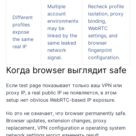
Multiple
Recheck profile
account
isolation, proxy
Different
environments
binding,
profiles
may be
WebRTC
expose
linked by the
settings, and
the same
same leaked
browser
real IP
network
fingerprint
signal.
configuration.
Когда browser выглядит safe
Если test page показывает только ваш VPN или
proxy IP, а real public IP не появляется, в этом
setup нет obvious WebRTC-based IP exposure.
Но это не означает, что browser permanently safe.
Browser updates, extension changes, proxy
replacement, VPN configuration и operating system
network settings могут изменить result.