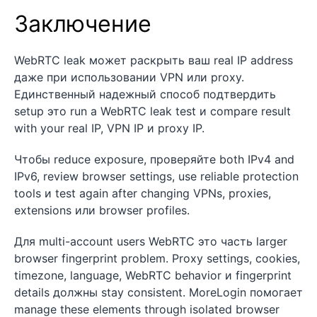
Заключение
WebRTC leak может раскрыть ваш real IP address
даже при использовании VPN или proxy.
Единственный надежный способ подтвердить
setup это run a WebRTC leak test и compare result
with your real IP, VPN IP и proxy IP.
Чтобы reduce exposure, проверяйте both IPv4 and
IPv6, review browser settings, use reliable protection
tools и test again after changing VPNs, proxies,
extensions или browser profiles.
Для multi-account users WebRTC это часть larger
browser fingerprint problem. Proxy settings, cookies,
timezone, language, WebRTC behavior и fingerprint
details должны stay consistent. MoreLogin помогает
manage these elements through isolated browser