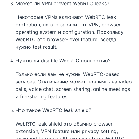
Может ли VPN prevent WebRTC leaks?
Некоторые VPNs включают WebRTC leak
protection, но это зависит от VPN, browser,
operating system и configuration. Поскольку
WebRTC это browser-level feature, всегда
нужно test result.
Нужно ли disable WebRTC полностью?
Только если вам не нужны WebRTC-based
services. Отключение может повлиять на video
calls, voice chat, screen sharing, online meetings
и file-sharing features.
Что такое WebRTC leak shield?
WebRTC leak shield это обычно browser
extension, VPN feature или privacy setting,
designed to reduce IP exposure from WebRTC.