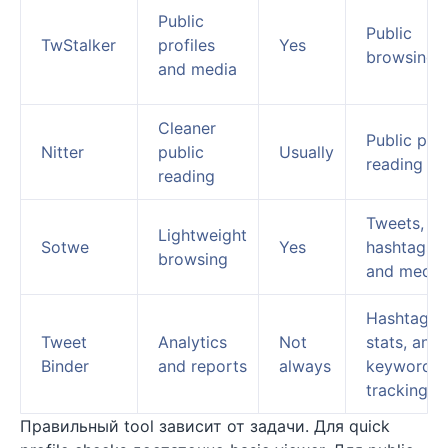
Public
Public
TwStalker
profiles
Yes
browsing
and media
Cleaner
Public pos
Nitter
public
Usually
reading
reading
Tweets,
Lightweight
Sotwe
Yes
hashtags,
browsing
and media
Hashtag,
Tweet
Analytics
Not
stats, and
Binder
and reports
always
keyword
tracking
Правильный tool зависит от задачи. Для quick