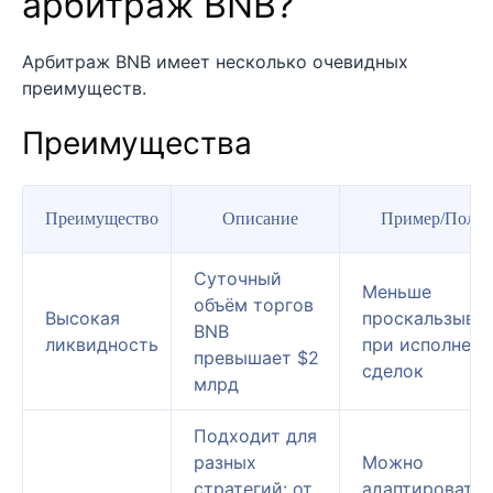
арбитраж BNB?
Арбитраж BNB имеет несколько очевидных
преимуществ.
Преимущества
Преимущество
Описание
Пример/Польз
Суточный
Меньше
объём торгов
Высокая
проскальзыва
BNB
ликвидность
при исполнени
превышает $2
сделок
млрд
Подходит для
разных
Можно
стратегий: от
адаптироватьс