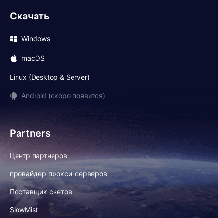
Скачать
Windows
macOS
Linux (Desktop & Server)
Android (скоро появится)
Partners
Центр партнеров
провайдер прокси-серверов
Поставщик счетов
SlowMist