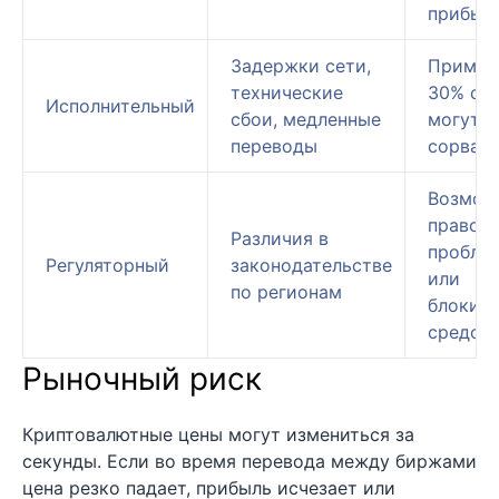
прибыл
Задержки сети,
Пример
технические
30% сд
Исполнительный
сбои, медленные
могут
переводы
сорвать
Возмож
правов
Различия в
пробле
Регуляторный
законодательстве
или
по регионам
блокир
средст
Рыночный риск
Криптовалютные цены могут измениться за
секунды. Если во время перевода между биржами
цена резко падает, прибыль исчезает или