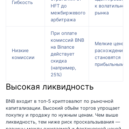
Гибкость
HFT до
к волатильнос
межбиржевого
рынка
арбитража
При оплате
комиссий BNB
Мелкие ценов
на Binance
Низкие
расхождения
действует
комиссии
становятся
скидка
прибыльными
(например,
25%)
Высокая ликвидность
BNB входит в топ-5 криптовалют по рыночной
капитализации. Высокий объём торгов упрощает
покупку и продажу по нужным ценам. Чем выше
ликвидность, тем ниже риск проскальзывания —
разницы между ожидаемой и фактической ценой