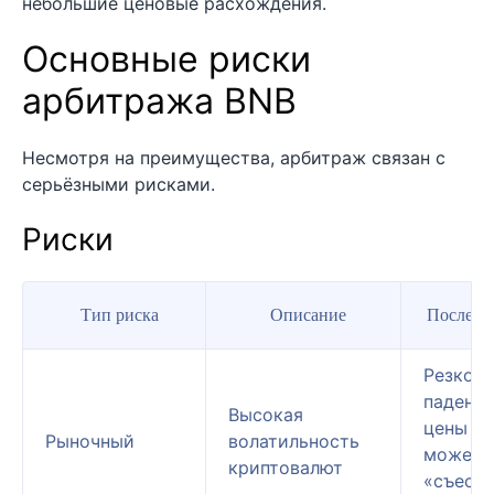
небольшие ценовые расхождения.
Основные риски
арбитража BNB
Несмотря на преимущества, арбитраж связан с
серьёзными рисками.
Риски
Тип риска
Описание
Последс
Резкое
падени
Высокая
цены
Рыночный
волатильность
может
криптовалют
«съесть