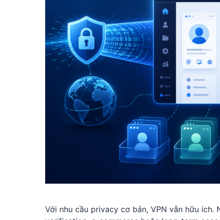
Với nhu cầu privacy cơ bản, VPN vẫn hữu ích. N