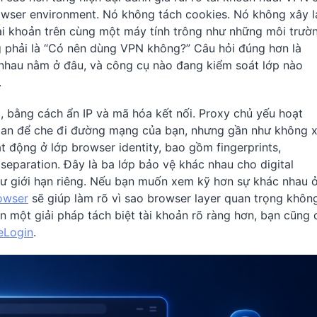
rowser environment. Nó không tách cookies. Nó không xây l
tài khoản trên cùng một máy tính trông như những môi trườ
ng phải là “Có nên dùng VPN không?” Câu hỏi đúng hơn là
 nhau nằm ở đâu, và công cụ nào đang kiểm soát lớp nào
.
, bằng cách ẩn IP và mã hóa kết nối. Proxy chủ yếu hoạt
 gian để che đi đường mạng của bạn, nhưng gần như không 
ạt động ở lớp browser identity, bao gồm fingerprints,
 separation. Đây là ba lớp bảo vệ khác nhau cho digital
hư giới hạn riêng. Nếu bạn muốn xem kỹ hơn sự khác nhau 
owser
sẽ giúp làm rõ vì sao browser layer quan trọng khôn
 một giải pháp tách biệt tài khoản rõ ràng hơn, bạn cũng 
eLogin
.