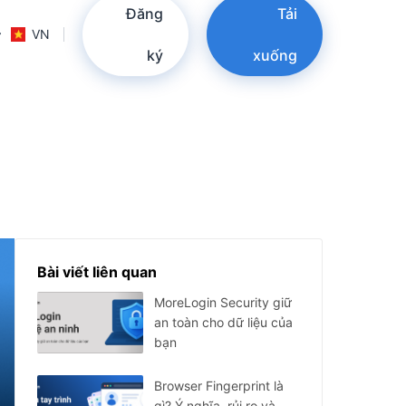
Đăng
Tải
VN
ký
xuống
Bài viết liên quan
MoreLogin Security giữ
an toàn cho dữ liệu của
bạn
Browser Fingerprint là
gì? Ý nghĩa, rủi ro và