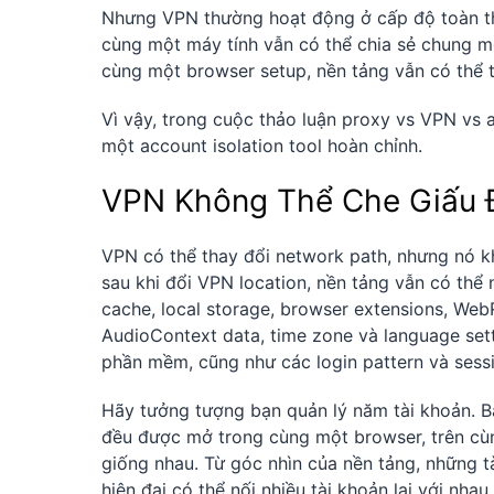
Nhưng VPN thường hoạt động ở cấp độ toàn thiế
cùng một máy tính vẫn có thể chia sẻ chung m
cùng một browser setup, nền tảng vẫn có thể thấ
Vì vậy, trong cuộc thảo luận proxy vs VPN vs a
một account isolation tool hoàn chỉnh.
VPN Không Thể Che Giấu Đ
VPN có thể thay đổi network path, nhưng nó k
sau khi đổi VPN location, nền tảng vẫn có thể n
cache, local storage, browser extensions, Web
AudioContext data, time zone và language sett
phần mềm, cũng như các login pattern và sessi
Hãy tưởng tượng bạn quản lý năm tài khoản. B
đều được mở trong cùng một browser, trên cùng
giống nhau. Từ góc nhìn của nền tảng, những t
hiện đại có thể nối nhiều tài khoản lại với nha