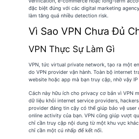
verification, e-commerce hoặc long-term acco
đặc biệt đúng với các digital marketing agenc
làm tăng quá nhiều detection risk.
Vì Sao VPN Chưa Đủ Ch
VPN Thực Sự Làm Gì
VPN, tức virtual private network, tạo ra một e
do VPN provider vận hành. Toàn bộ internet tr
website hoặc app mà bạn truy cập, nhờ vậy IP 
Cách này hữu ích cho privacy cơ bản vì VPN mã
dữ liệu khỏi internet service providers, hacke
provider đáng tin cậy có thể giúp bảo vệ user d
online activity của bạn. VPN cũng giúp vượt qu
chỉ cần truy cập nội dung từ một khu vực khác
chỉ cần một cú nhấp để kết nối.