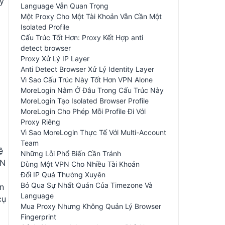
y
Language Vẫn Quan Trọng
Một Proxy Cho Một Tài Khoản Vẫn Cần Một
Isolated Profile
Cấu Trúc Tốt Hơn: Proxy Kết Hợp anti
detect browser
Proxy Xử Lý IP Layer
Anti Detect Browser Xử Lý Identity Layer
Vì Sao Cấu Trúc Này Tốt Hơn VPN Alone
MoreLogin Nằm Ở Đâu Trong Cấu Trúc Này
MoreLogin Tạo Isolated Browser Profile
MoreLogin Cho Phép Mỗi Profile Đi Với
Proxy Riêng
Vì Sao MoreLogin Thực Tế Với Multi-Account
Team
ệ
Những Lỗi Phổ Biến Cần Tránh
PN
Dùng Một VPN Cho Nhiều Tài Khoản
Đổi IP Quá Thường Xuyên
Bỏ Qua Sự Nhất Quán Của Timezone Và
ạn
Language
cụ
Mua Proxy Nhưng Không Quản Lý Browser
Fingerprint