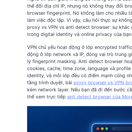
thể đổi địa chỉ IP, nhưng nó không thay đổi b
browser fingerprint. Nó không làm cho nhiều 
làm việc độc lập. Vì vậy, câu hỏi thực sự khô
proxy vs VPN vs anti detect browser: sự khác
trong digital identity và online privacy của bạn
VPN chủ yếu hoạt động ở lớp encrypted traffic
động ở lớp network và IP, đóng vai trò trung
lý fingerprint masking. Anti detect browser ho
cookies, cache, time zone, language và profile
identity, và mỗi lớp đều có điểm mạnh cũng n
tầng trình duyệt, bài
proxy browser vs VPN br
kém network layer. Nếu bạn đã đi đến bước cần
thể xem trực tiếp
anti detect browser của Mor