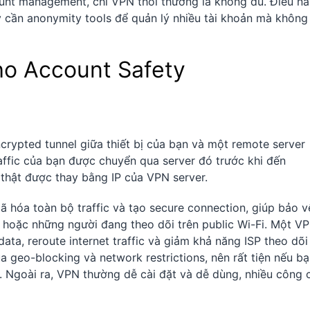
unt management, chỉ VPN thôi thường là không đủ. Điều nà
y cần anonymity tools để quản lý nhiều tài khoản mà không
o Account Safety
ncrypted tunnel giữa thiết bị của bạn và một remote server
affic của bạn được chuyển qua server đó trước khi đến
thật được thay bằng IP của VPN server.
 hóa toàn bộ traffic và tạo secure connection, giúp bảo v
rs hoặc những người đang theo dõi trên public Wi-Fi. Một V
ata, reroute internet traffic và giảm khả năng ISP theo dõi
a geo-blocking và network restrictions, nên rất tiện nếu b
. Ngoài ra, VPN thường dễ cài đặt và dễ dùng, nhiều công 