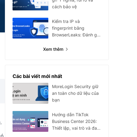
cách bảo vệ
Kiểm tra IP và
fingerprint bằng
BrowserLeaks: Đánh giá
MoreLogin
Xem thêm
Các bài viết mới nhất
MoreLogin Security giữ
an toàn cho dữ liệu của
bạn
Hướng dẫn TikTok
Business Center 2026:
.
Thiết lập, vai trò và đa
tài khoản
có