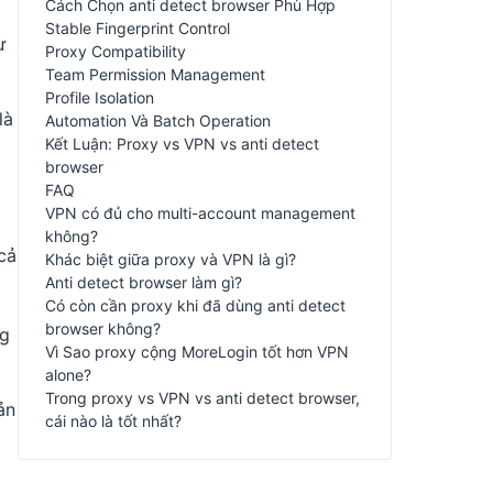
Cách Chọn anti detect browser Phù Hợp
Stable Fingerprint Control
ừ
Proxy Compatibility
Team Permission Management
Profile Isolation
là
Automation Và Batch Operation
Kết Luận: Proxy vs VPN vs anti detect
browser
FAQ
VPN có đủ cho multi-account management
không?
cả
Khác biệt giữa proxy và VPN là gì?
Anti detect browser làm gì?
Có còn cần proxy khi đã dùng anti detect
browser không?
ng
Vì Sao proxy cộng MoreLogin tốt hơn VPN
alone?
Trong proxy vs VPN vs anti detect browser,
ản
cái nào là tốt nhất?