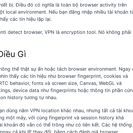
t bị. Điều đó có nghĩa là toàn bộ browser activity trên
ột local environment. Nếu bạn đăng nhập nhiều tài khoản t
y các tín hiệu lặp lại.
nti detect browser, VPN là encryption tool. Nó không phải 
iều Gì
hông thể thật sự ẩn hoặc tách browser environment. Ngay 
hìn thấy các tín hiệu như browser fingerprint, cookies và
RTC behavior, fonts và screen size, Canvas, WebGL và
ings, device data như fingerprints hoặc thông tin phần cứ
on history tương tự nhau.
ạn dùng năm VPN location khác nhau, nhưng tất cả tài kho
 một máy, với cùng fingerprint và session history khá
ài khoản đó vẫn có thể trông như có liên kết. Các hệ thống
u ngay cả khi IP thay đổi, bằng cách đánh giá browser