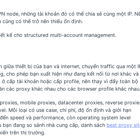
N node, những tài khoản đó có thể chia sẻ cùng một IP. N
n cũng có thể trở nên thiếu ổn định.
iết kế cho structured multi-account management.
giữa thiết bị của bạn và internet, chuyển traffic qua một I
ng, cho phép bạn xuất hiện như đang kết nối từ nơi khác và
 ở cấp tài khoản hoặc cấp profile, nên thay vì đẩy toàn bộ
án các proxy khác nhau cho các browser profile khác nhau
proxies, mobile proxies, datacenter proxies, reverse proxie
l. Mỗi loại có use case, chi phí, độ ổn định và giới hạn
g đến speed và performance, còn operating system level
Nếu bạn đang so sánh nhà cung cấp, danh sách
best proxy sit
iến trên thị trường.