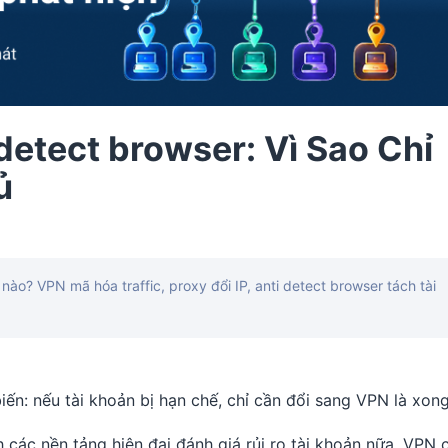
detect browser: Vì Sao Chỉ
ủ
ào? VPN mã hóa traffic, proxy đổi IP, anti detect browser tách tài
iến: nếu tài khoản bị hạn chế, chỉ cần đổi sang VPN là xong
 các nền tảng hiện đại đánh giá rủi ro tài khoản nữa. VPN 