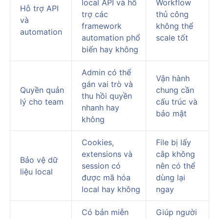
local API và hỗ
Workflow
Hỗ trợ API
trợ các
thủ công
và
framework
không thể
automation
automation phổ
scale tốt
biến hay không
Admin có thể
Vận hành
gán vai trò và
Quyền quản
chung cần
thu hồi quyền
lý cho team
cấu trúc và
nhanh hay
bảo mật
không
Cookies,
File bị lấy
extensions và
cắp không
Bảo vệ dữ
session có
nên có thể
liệu local
được mã hóa
dùng lại
local hay không
ngay
Có bản miễn
Giúp người