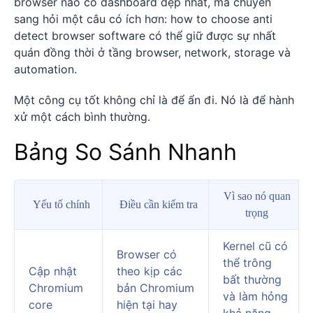
browser nào có dashboard đẹp nhất, mà chuyển
sang hỏi một câu có ích hơn: how to choose anti
detect browser software có thể giữ được sự nhất
quán đồng thời ở tầng browser, network, storage và
automation.
Một công cụ tốt không chỉ là để ẩn đi. Nó là để hành
xử một cách bình thường.
Bảng So Sánh Nhanh
Vì sao nó quan
Yếu tố chính
Điều cần kiểm tra
trọng
Kernel cũ có
Browser có
thể trông
Cập nhật
theo kịp các
bất thường
Chromium
bản Chromium
và làm hỏng
core
hiện tại hay
khả năng