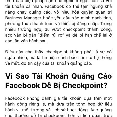
theo các biện pháp hạn chế nghiêm ngặt hơn so với
tài khoản cá nhân. Facebook có thể tạm ngưng khả
năng chạy quảng cáo, vô hiệu hóa quyền quản trị
Business Manager hoặc yêu cầu xác minh danh tính,
phương thức thanh toán và thiết bị đăng nhập. Trong
nhiều trường hợp, dù vượt checkpoint thành công,
acc vẫn bị gắn “điểm rủi ro” và dễ bị hạn chế lại ở
các lần vận hành sau.
Điều này cho thấy checkpoint không phải là sự cố
ngẫu nhiên, mà là tín hiệu cảnh báo sớm từ hệ thống
về mức độ tin cậy của tài khoản quảng cáo.
Vì Sao Tài Khoản Quảng Cáo
Facebook Dễ Bị Checkpoint?
Facebook không đánh giá tài khoản dựa trên một
hành động riêng lẻ, mà dựa trên tổng hợp dữ liệu
hành vi, môi trường và lịch sử hoạt động. Acc quảng
cáo thường dễ bị checkpoint hơn vì liên quan trực