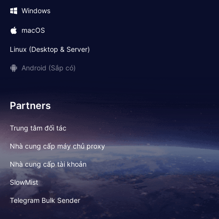
Windows
macOS
Linux (Desktop & Server)
Android (Sắp có)
Partners
Trung tâm đối tác
Nhà cung cấp máy chủ proxy
Nhà cung cấp tài khoản
SlowMist
Telegram Bulk Sender