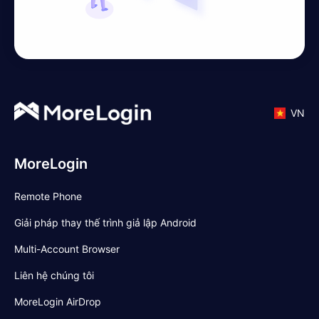
VN
MoreLogin
Remote Phone
Giải pháp thay thế trình giả lập Android
Multi-Account Browser
Liên hệ chúng tôi
MoreLogin AirDrop