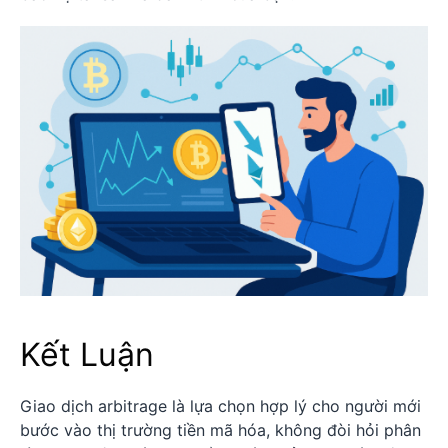
Kết Luận
Giao dịch arbitrage là lựa chọn hợp lý cho người mới
bước vào thị trường tiền mã hóa, không đòi hỏi phân