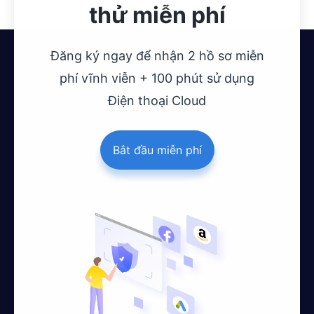
thử miễn phí
Đăng ký ngay để nhận 2 hồ sơ miễn
phí vĩnh viễn + 100 phút sử dụng
Điện thoại Cloud
Bắt đầu miễn phí