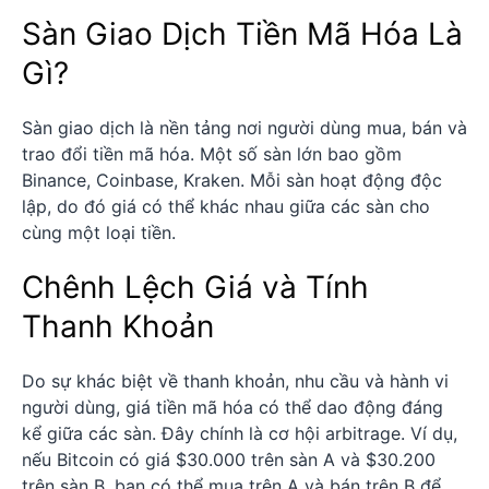
Sàn Giao Dịch Tiền Mã Hóa Là
Gì?
Sàn giao dịch là nền tảng nơi người dùng mua, bán và
trao đổi tiền mã hóa. Một số sàn lớn bao gồm
Binance, Coinbase, Kraken. Mỗi sàn hoạt động độc
lập, do đó giá có thể khác nhau giữa các sàn cho
cùng một loại tiền.
Chênh Lệch Giá và Tính
Thanh Khoản
Do sự khác biệt về thanh khoản, nhu cầu và hành vi
người dùng, giá tiền mã hóa có thể dao động đáng
kể giữa các sàn. Đây chính là cơ hội arbitrage. Ví dụ,
nếu Bitcoin có giá $30.000 trên sàn A và $30.200
trên sàn B, bạn có thể mua trên A và bán trên B để