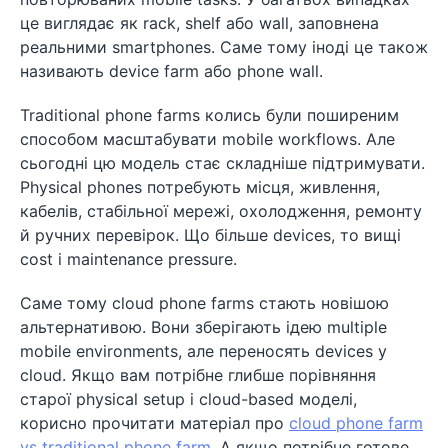
це виглядає як rack, shelf або wall, заповнена
реальними smartphones. Саме тому іноді це також
називають device farm або phone wall.
Traditional phone farms колись були поширеним
способом масштабувати mobile workflows. Але
сьогодні цю модель стає складніше підтримувати.
Physical phones потребують місця, живлення,
кабелів, стабільної мережі, охолодження, ремонту
й ручних перевірок. Що більше devices, то вищі
cost і maintenance pressure.
Саме тому cloud phone farms стають новішою
альтернативою. Вони зберігають ідею multiple
mobile environments, але переносять devices у
cloud. Якщо вам потрібне глибше порівняння
старої physical setup і cloud-based моделі,
корисно прочитати матеріал про
cloud phone farm
vs traditional phone farm
. А якщо потрібне готове