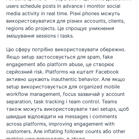
users schedule posts in advance і monitor social
media activity in real time. Різні phones можуть
використовуватися для різних accounts, clients,
regions або projects. Це спрощує уникнення
змішування sessions і tasks.
Цю сферу потрібно використовувати обережно.
Якщо setup застосовується для spam, fake
engagement або platform abuse, це створює
серйозний risk. Platforms на кшталт Facebook
активно шукають inauthentic behavior. Але якщо
setup використовується для organized mobile
workflow management, focus зазвичай у account
separation, task tracking і team control. Teams
також можуть використовувати такі setups, щоб
швидше відповідати на messages і comments
across platforms, improving engagement with
customers. Але inflating follower counts або other
metrics уже переходить в abuse.