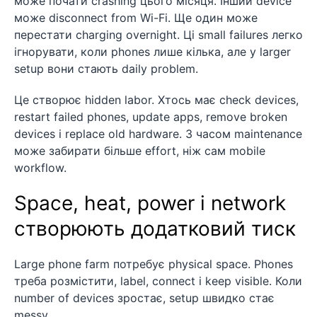
може почати crashing цього місяця. Інший device
може disconnect from Wi-Fi. Ще один може
перестати charging overnight. Ці small failures легко
ігнорувати, коли phones лише кілька, але у larger
setup вони стають daily problem.
Це створює hidden labor. Хтось має check devices,
restart failed phones, update apps, remove broken
devices і replace old hardware. З часом maintenance
може забирати більше effort, ніж сам mobile
workflow.
Space, heat, power і network
створюють додатковий тиск
Large phone farm потребує physical space. Phones
треба розмістити, label, connect і keep visible. Коли
number of devices зростає, setup швидко стає
messy.