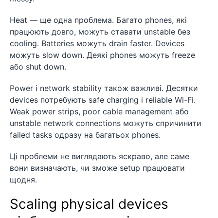
Heat — ще одна проблема. Багато phones, які
працюють довго, можуть ставати unstable без
cooling. Batteries можуть drain faster. Devices
можуть slow down. Деякі phones можуть freeze
або shut down.
Power і network stability також важливі. Десятки
devices потребують safe charging і reliable Wi-Fi.
Weak power strips, poor cable management або
unstable network connections можуть спричинити
failed tasks одразу на багатьох phones.
Ці проблеми не виглядають яскраво, але саме
вони визначають, чи зможе setup працювати
щодня.
Scaling physical devices