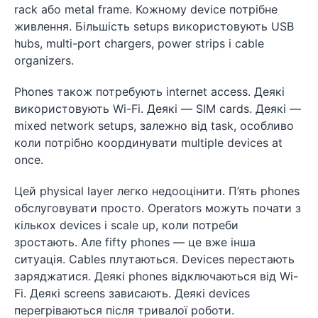
rack або metal frame. Кожному device потрібне
живлення. Більшість setups використовують USB
hubs, multi-port chargers, power strips і cable
organizers.
Phones також потребують internet access. Деякі
використовують Wi-Fi. Деякі — SIM cards. Деякі —
mixed network setups, залежно від task, особливо
коли потрібно координувати multiple devices at
once.
Цей physical layer легко недооцінити. П’ять phones
обслуговувати просто. Operators можуть почати з
кількох devices і scale up, коли потреби
зростають. Але fifty phones — це вже інша
ситуація. Cables плутаються. Devices перестають
заряджатися. Деякі phones відключаються від Wi-
Fi. Деякі screens зависають. Деякі devices
перегріваються після тривалої роботи.