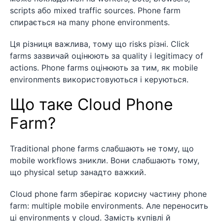
scripts або mixed traffic sources. Phone farm
спирається на many phone environments.
Ця різниця важлива, тому що risks різні. Click
farms зазвичай оцінюють за quality і legitimacy of
actions. Phone farms оцінюють за тим, як mobile
environments використовуються і керуються.
Що таке Cloud Phone
Farm?
Traditional phone farms слабшають не тому, що
mobile workflows зникли. Вони слабшають тому,
що physical setup занадто важкий.
Cloud phone farm зберігає корисну частину phone
farm: multiple mobile environments. Але переносить
ці environments у cloud. Замість купівлі й