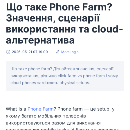
Що таке Phone Farm?
Значення, сценарії
використання та cloud-
альтернатива
2026-05-21 07:19:00
MoreLogin
Що таке phone farm? Дізнайтеся значення, сценарії
використання, різницю click farm vs phone farm і чому
cloud phones замінюють physical setups.
What Is a
Phone Farm
? Phone farm — це setup, у
якому багато мобільних телефонів
використовуються разом для виконання
повторюваних mobile tasks. У багатьох випадках