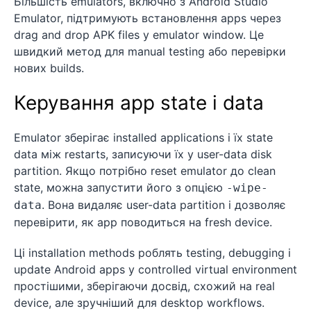
Більшість emulators, включно з Android Studio
Emulator, підтримують встановлення apps через
drag and drop APK files у emulator window. Це
швидкий метод для manual testing або перевірки
нових builds.
Керування app state і data
Emulator зберігає installed applications і їх state
data між restarts, записуючи їх у user-data disk
partition. Якщо потрібно reset emulator до clean
state, можна запустити його з опцією
-wipe-
. Вона видаляє user-data partition і дозволяє
data
перевірити, як app поводиться на fresh device.
Ці installation methods роблять testing, debugging і
update Android apps у controlled virtual environment
простішими, зберігаючи досвід, схожий на real
device, але зручніший для desktop workflows.