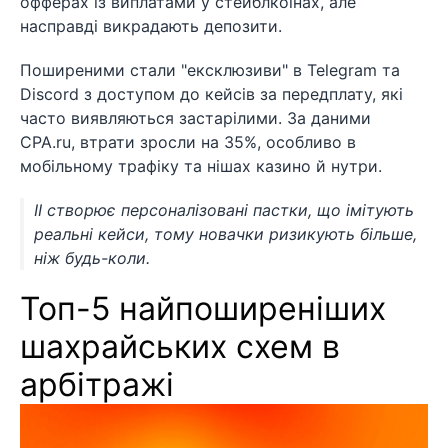
офферах із виплатами у стейблкоїнах, але
насправді викрадають депозити.
Поширеними стали "ексклюзиви" в Telegram та
Discord з доступом до кейсів за передплату, які
часто виявляються застарілими. За даними
CPA.ru, втрати зросли на 35%, особливо в
мобільному трафіку та нішах казино й нутри.
ІІ створює персоналізовані пастки, що імітують
реальні кейси, тому новачки ризикують більше,
ніж будь-коли.
Топ-5 найпоширеніших
шахрайських схем в
арбітражі