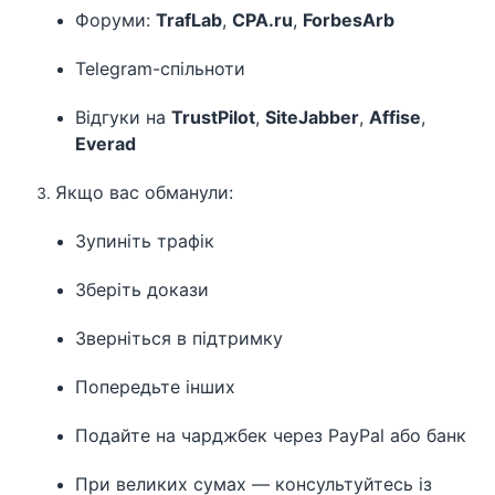
Форуми:
TrafLab
,
CPA.ru
,
ForbesArb
Telegram-спільноти
Відгуки на
TrustPilot
,
SiteJabber
,
Affise
,
Everad
Якщо вас обманули:
Зупиніть трафік
Зберіть докази
Зверніться в підтримку
Попередьте інших
Подайте на чарджбек через PayPal або банк
При великих сумах — консультуйтесь із