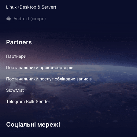
Linux (Desktop & Server)
Android (скоро)
Partners
Партнери
Постачальники проксі-серверів
Постачальники послуг облікових записів
SlowMist
Telegram Bulk Sender
Соціальні мережі