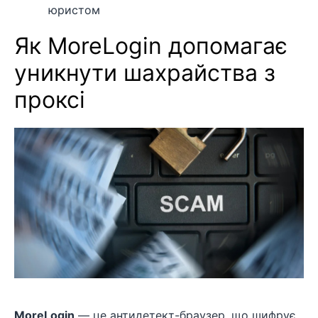
юристом
Як MoreLogin допомагає
уникнути шахрайства з
проксі
MoreLogin
— це антидетект-браузер, що шифрує