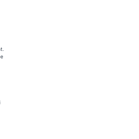
t.
те
і