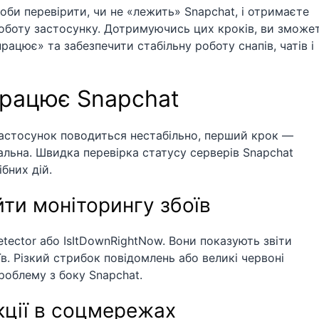
соби перевірити, чи не «лежить» Snapchat, і отримаєте
оботу застосунку. Дотримуючись цих кроків, ви зможе
ацює» та забезпечити стабільну роботу снапів, чатів і
працює Snapchat
застосунок поводиться нестабільно, перший крок —
кальна. Швидка перевірка статусу серверів Snapchat
бних дій.
йти моніторингу збоїв
ector або IsItDownRightNow. Вони показують звіти
їв. Різкий стрибок повідомлень або великі червоні
роблему з боку Snapchat.
кції в соцмережах