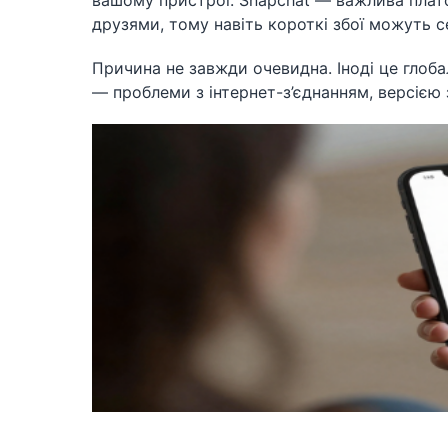
вашому пристрої. Snapchat — важлива платф
друзями, тому навіть короткі збої можуть 
Причина не завжди очевидна. Іноді це глобал
— проблеми з інтернет-з’єднанням, версіє