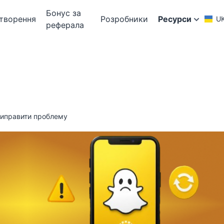
Бонус за
творення
Розробники
Ресурси
U
реферала
виправити проблему