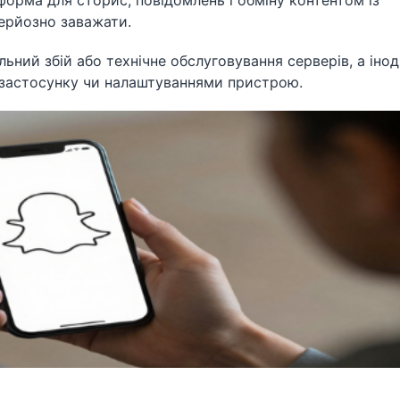
орма для сторис, повідомлень і обміну контентом із
серйозно заважати.
ьний збій або технічне обслуговування серверів, а інод
ю застосунку чи налаштуваннями пристрою.