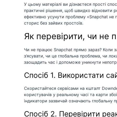
У цьому матеріалі ви дізнаєтеся прості спо
практичні рішення, щоб швидко відновити р
ефективно усунути проблему «Snapchat не пр
сторис без зайвих простоїв.
Як перевірити, чи не 
Чи не працює Snapchat прямо зараз? Коли 
з’ясувати, чи це глобальна проблема, чи ло
заощадить час і допоможе уникнути непотрі
Спосіб 1. Використати са
Скористайтеся сервісами на кшталт Downdet
користувачів у реальному часі та карти збо
індикатори зазвичай означають глобальну п
Спосіб 2. Перевірити реа