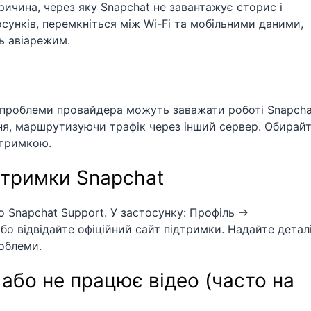
ричина, через яку Snapchat не завантажує сторис і
сунків, перемкніться між Wi-Fi та мобільними даними,
ь авіарежим.
 проблеми провайдера можуть заважати роботі Snapcha
я, маршрутизуючи трафік через інший сервер. Обирай
атримкою.
дтримки Snapchat
о Snapchat Support. У застосунку: Профіль →
бо відвідайте офіційний сайт підтримки. Надайте детал
роблеми.
або не працює відео (часто на