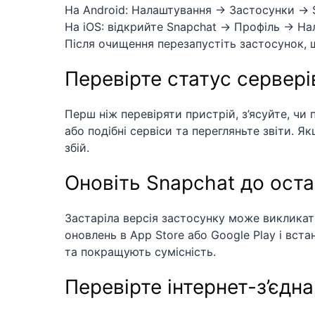
На Android: Налаштування → Застосунки →
На iOS: відкрийте Snapchat → Профіль → Н
Після очищення перезапустіть застосунок, щ
Перевірте статус сервері
Перш ніж перевіряти пристрій, з’ясуйте, чи
або подібні сервіси та перегляньте звіти. Як
збій.
Оновіть Snapchat до оста
Застаріла версія застосунку може викликат
оновлень в App Store або Google Play і вст
та покращують сумісність.
Перевірте інтернет-з’єдн