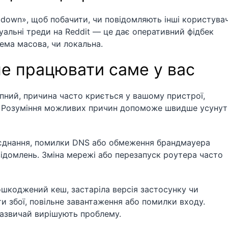
t down», щоб побачити, чи повідомляють інші користувач
уальні треди на Reddit — це дає оперативний фідбек
ема масова, чи локальна.
е працювати саме у вас
пний, причина часто криється у вашому пристрої,
ої. Розуміння можливих причин допоможе швидше усуну
з’єднання, помилки DNS або обмеження брандмауера
ідомлень. Зміна мережі або перезапуск роутера часто
шкоджений кеш, застаріла версія застосунку чи
и збої, повільне завантаження або помилки входу.
азвичай вирішують проблему.