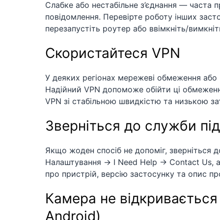
Слабке або нестабільне з’єднання — часта п
повідомлення. Перевірте роботу інших засто
перезапустіть роутер або ввімкніть/вимкніт
Скористайтеся VPN
У деяких регіонах мережеві обмеження або
Надійний VPN допоможе обійти ці обмеженн
VPN зі стабільною швидкістю та низькою з
Зверніться до служби пі
Якщо жоден спосіб не допоміг, зверніться д
Налаштування → I Need Help → Contact Us, а
про пристрій, версію застосунку та опис п
Камера не відкривається 
Android)