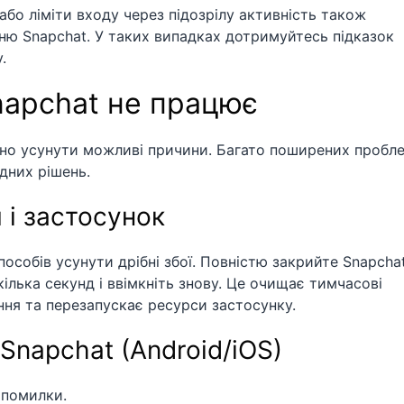
бо ліміти входу через підозрілу активність також
ю Snapchat. У таких випадках дотримуйтесь підказок
.
napchat не працює
вно усунути можливі причини. Багато поширених пробл
дних рішень.
 і застосунок
собів усунути дрібні збої. Повністю закрийте Snapchat
ілька секунд і ввімкніть знову. Це очищає тимчасові
ня та перезапускає ресурси застосунку.
Snapchat (Android/iOS)
 помилки.