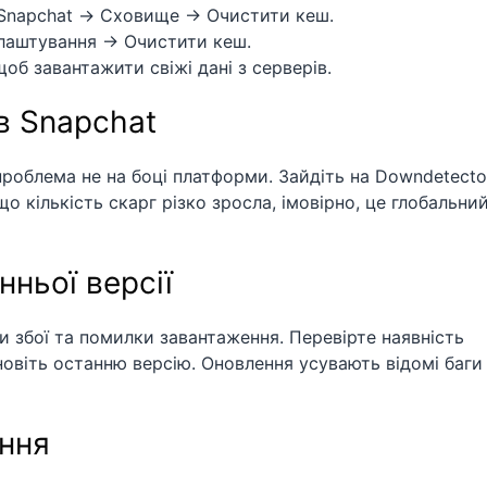
 Snapchat → Сховище → Очистити кеш.
алаштування → Очистити кеш.
об завантажити свіжі дані з серверів.
в Snapchat
 проблема не на боці платформи. Зайдіть на Downdetecto
що кількість скарг різко зросла, імовірно, це глобальни
нньої версії
и збої та помилки завантаження. Перевірте наявність
ановіть останню версію. Оновлення усувають відомі баги
ання