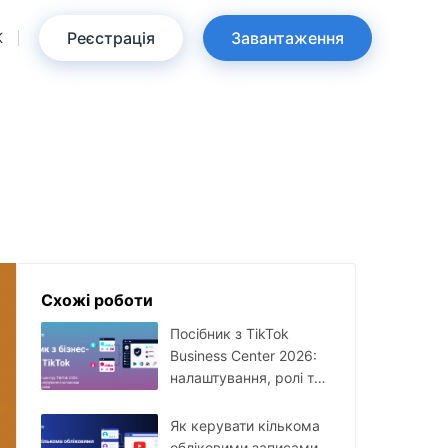
Реєстрація
Завантаження
K
Схожі роботи
Посібник з TikTok
Business Center 2026:
налаштування, ролі та
керування кількома
акаунтами
Як керувати кількома
обліковими записами