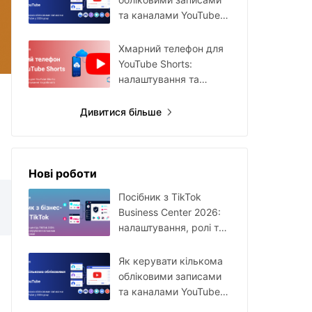
та каналами YouTube у
2026 році
Хмарний телефон для
YouTube Shorts:
налаштування та
робочий процес
Дивитися більше
Нові роботи
Посібник з TikTok
Business Center 2026:
налаштування, ролі та
керування кількома
акаунтами
Як керувати кількома
обліковими записами
та каналами YouTube у
2026 році