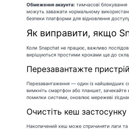
Обмеження акаунта:
тимчасові блокування а
можуть заважати нормальному використанн
безпеки платформи для відновлення доступу
Як виправити, якщо S
Коли Snapchat не працює, важливо послідо
вирішуються простими кроками ще до скла
Перезавантажте пристрій
Перезавантаження — один із найшвидших спо
вимкніть смартфон або планшет, зачекайте к
помилки системи, оновлює мережеві з’єднан
Очистіть кеш застосунку 
Накопичений кеш може спричиняти лаги та