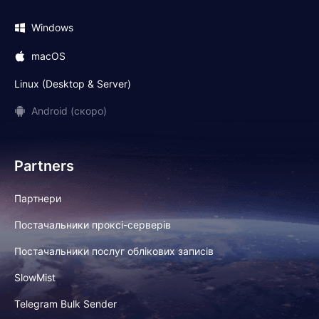
Windows
macOS
Linux (Desktop & Server)
Android (скоро)
Partners
Партнери
Постачальники проксі-серверів
Постачальники послуг облікових записів
SlowMist
Telegram Bulk Sender