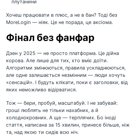
плутанини
Хочеш працювати в плюс, а не в бан? Тоді без
MoreLogin — ніяк. Це не порада, це аксіома.
Фінал без фанфар
Дзен у 2025 — не просто платформа. Це дійна
корова. Але лише для тих, хто вміє доїти.
Алгоритми змінюються, правила ускладнюються,
але одне залишається незмінним — люди хочуть
«сенсацій». І будуть клікати, поки є заголовки, від
яких неможливо відірватися.
Тож — бери, пробуй, масштабуй. І не забувай:
гроші люблять не тільки нахабних, а й
холоднокровних. А ще — терплячих. Бо іноді
стаття, написана за 15 хвилин, принесе більше, ніж
та, над якою ти сидів всю ніч.