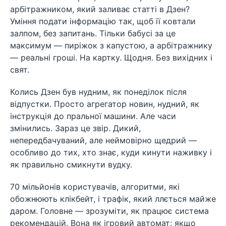
арбітражником, який заливає статті в Дзен?
Уміння подати інформацію так, щоб її ковтали
залпом, без запитань. Тільки бабусі за це
максимум — пиріжок з капустою, а арбітражнику
— реальні гроші. На картку. Щодня. Без вихідних і
свят.
Колись Дзен був нудним, як понеділок після
відпустки. Просто агрегатор новин, нудний, як
інструкція до пральної машини. Але часи
змінились. Зараз це звір. Дикий,
непередбачуваний, але неймовірно щедрий —
особливо до тих, хто знає, куди кинути наживку і
як правильно смикнути вудку.
70 мільйонів користувачів, алгоритми, які
обожнюють клікбейт, і трафік, який ллється майже
даром. Головне — зрозуміти, як працює система
рекомендацій. Вона як ігровий автомат: якщо