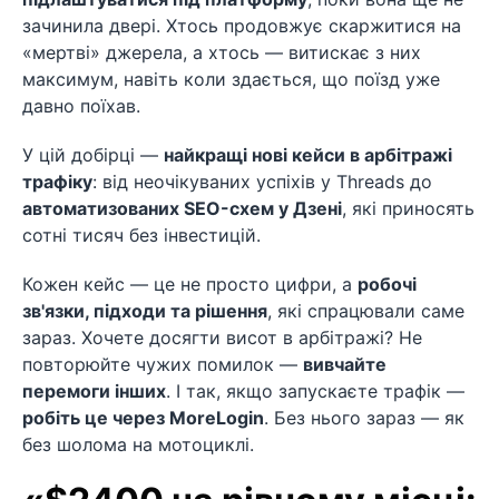
зачинила двері. Хтось продовжує скаржитися на
«мертві» джерела, а хтось — витискає з них
максимум, навіть коли здається, що поїзд уже
давно поїхав.
У цій добірці —
найкращі нові кейси в арбітражі
трафіку
: від неочікуваних успіхів у Threads до
автоматизованих SEO-схем у Дзені
, які приносять
сотні тисяч без інвестицій.
Кожен кейс — це не просто цифри, а
робочі
зв'язки, підходи та рішення
, які спрацювали саме
зараз. Хочете досягти висот в арбітражі? Не
повторюйте чужих помилок —
вивчайте
перемоги інших
. І так, якщо запускаєте трафік —
робіть це через MoreLogin
. Без нього зараз — як
без шолома на мотоциклі.