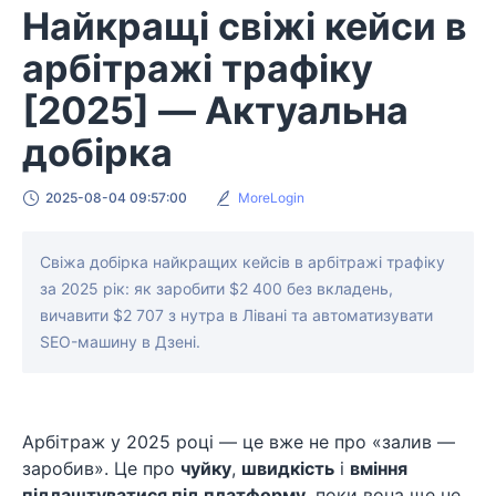
Найкращі свіжі кейси в
арбітражі трафіку
[2025] — Актуальна
добірка
2025-08-04 09:57:00
MoreLogin
Свіжа добірка найкращих кейсів в арбітражі трафіку
за 2025 рік: як заробити $2 400 без вкладень,
вичавити $2 707 з нутра в Лівані та автоматизувати
SEO-машину в Дзені.
Арбітраж у 2025 році — це вже не про «залив —
заробив». Це про
чуйку
,
швидкість
і
вміння
підлаштуватися під платформу
, поки вона ще не