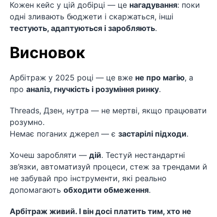
Кожен кейс у цій добірці — це
нагадування
: поки
одні зливають бюджети і скаржаться, інші
тестують, адаптуються і заробляють
.
Висновок
Арбітраж у 2025 році — це вже
не про магію
, а
про
аналіз, гнучкість і розуміння ринку
.
Threads, Дзен, нутра — не мертві, якщо працювати
розумно.
Немає поганих джерел — є
застарілі підходи
.
Хочеш заробляти —
дій
. Тестуй нестандартні
зв’язки, автоматизуй процеси, стеж за трендами й
не забувай про інструменти, які реально
допомагають
обходити обмеження
.
Арбітраж живий. І він досі платить тим, хто не