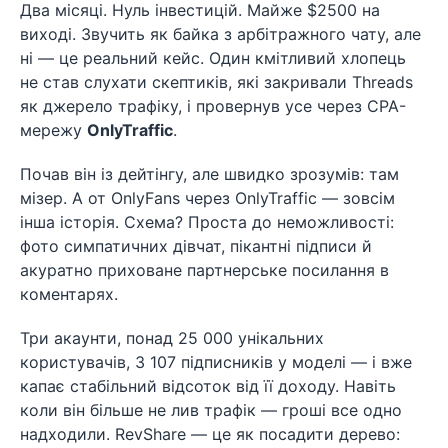
Два місяці. Нуль інвестицій. Майже $2500 на
виході. Звучить як байка з арбітражного чату, але
ні — це реальний кейс. Один кмітливий хлопець
не став слухати скептиків, які закривали Threads
як джерело трафіку, і провернув усе через CPA-
мережу
OnlyTraffic
.
Почав він із дейтінгу, але швидко зрозумів: там
мізер. А от OnlyFans через OnlyTraffic — зовсім
інша історія. Схема? Проста до неможливості:
фото симпатичних дівчат, пікантні підписи й
акуратно приховане партнерське посилання в
коментарях.
Три акаунти, понад 25 000 унікальних
користувачів, 3 107 підписників у моделі — і вже
капає стабільний відсоток від її доходу. Навіть
коли він більше не лив трафік — гроші все одно
надходили. RevShare — це як посадити дерево: