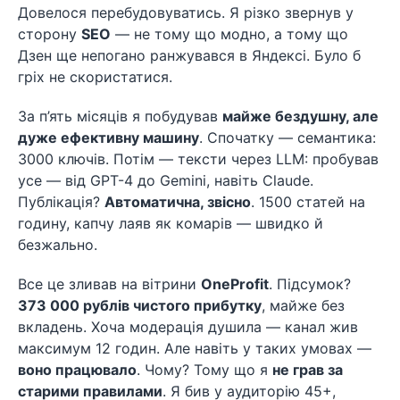
Довелося перебудовуватись. Я різко звернув у
сторону
SEO
— не тому що модно, а тому що
Дзен ще непогано ранжувався в Яндексі. Було б
гріх не скористатися.
За п’ять місяців я побудував
майже бездушну, але
дуже ефективну машину
. Спочатку — семантика:
3000 ключів. Потім — тексти через LLM: пробував
усе — від GPT-4 до Gemini, навіть Claude.
Публікація?
Автоматична, звісно
. 1500 статей на
годину, капчу лаяв як комарів — швидко й
безжально.
Все це зливав на вітрини
OneProfit
. Підсумок?
373 000 рублів чистого прибутку
, майже без
вкладень. Хоча модерація душила — канал жив
максимум 12 годин. Але навіть у таких умовах —
воно працювало
. Чому? Тому що я
не грав за
старими правилами
. Я бив у аудиторію 45+,