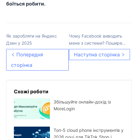
боїться робити.
Як заробляти на Яндекс
Чому Facebook виводить
Дзен у 2025
мене з системи? Поширені
причини та способи
Попередня
Наступна сторінка
вирішення
сторінка
Схожі роботи
Збільшуйте онлайн-дохід із
MoreLogin
Топ-5 cloud phone інструментів у
2026 році для TikTok Shop і