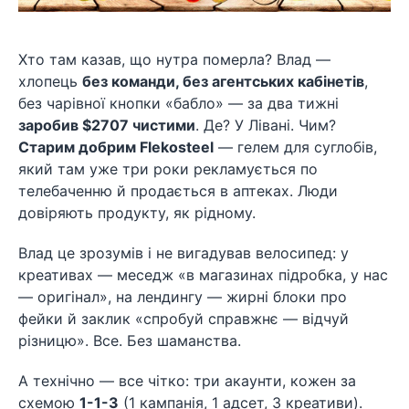
Хто там казав, що нутра померла? Влад —
хлопець
без команди, без агентських кабінетів
,
без чарівної кнопки «бабло» — за два тижні
заробив $2707 чистими
. Де? У Лівані. Чим?
Старим добрим Flekosteel
— гелем для суглобів,
який там уже три роки рекламується по
телебаченню й продається в аптеках. Люди
довіряють продукту, як рідному.
Влад це зрозумів і не вигадував велосипед: у
креативах — меседж «в магазинах підробка, у нас
— оригінал», на лендингу — жирні блоки про
фейки й заклик «спробуй справжнє — відчуй
різницю». Все. Без шаманства.
А технічно — все чітко: три акаунти, кожен за
схемою
1-1-3
(1 кампанія, 1 адсет, 3 креативи).