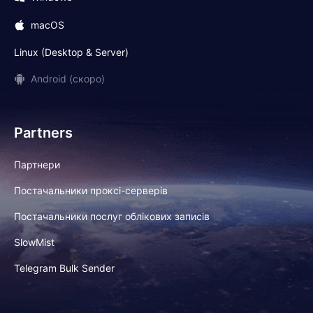
macOS
Linux (Desktop & Server)
Android (скоро)
Partners
Партнери
Постачальники проксі-серверів
Постачальники послуг облікових записів
SlowMist
Telegram Bulk Sender