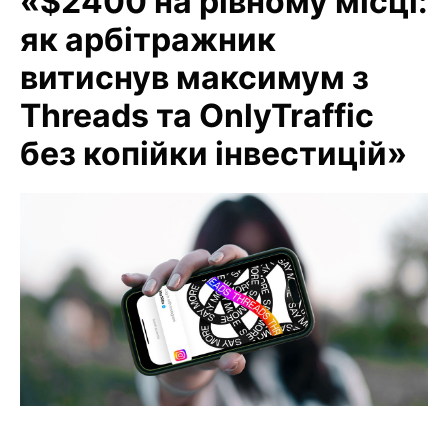
«$2400 на рівному місці:
як арбітражник
витиснув максимум з
Threads та OnlyTraffic
без копійки інвестицій»