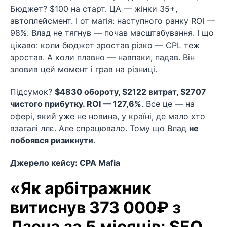
Бюджет? $100 на старт. ЦА — жінки 35+,
автоплейсмент. І от магія: наступного ранку ROI —
98%. Влад не тягнув — почав масштабування. І що
цікаво: коли бюджет зростав різко — CPL теж
зростав. А коли плавно — навпаки, падав. Він
зловив цей момент і грав на різниці.
Підсумок?
$4830 обороту, $2122 витрат, $2707
чистого прибутку. ROI — 127,6%
. Все це — на
офері, який уже не новина, у країні, де мало хто
взагалі ллє. Але спрацювало. Тому що Влад
не
побоявся ризикнути
.
Джерело кейсу: CPA Mafia
«Як арбітражник
витиснув 373 000₽ з
Дзена за 5 місяців: SEO,