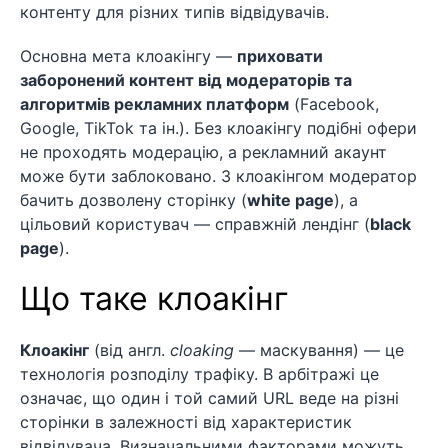
контенту для різних типів відвідувачів.
Основна мета клоакінгу —
приховати
заборонений контент від модераторів та
алгоритмів рекламних платформ
(Facebook,
Google, TikTok та ін.). Без клоакінгу подібні офери
не проходять модерацію, а рекламний акаунт
може бути заблоковано. З клоакінгом модератор
бачить дозволену сторінку (
white page
), а
цільовий користувач — справжній лендінг (
black
page
).
Що таке клоакінг
Клоакінг
(від англ.
cloaking
— маскування) — це
технологія розподілу трафіку. В арбітражі це
означає, що один і той самий URL веде на різні
сторінки в залежності від характеристик
відвідувача. Визначальними факторами можуть