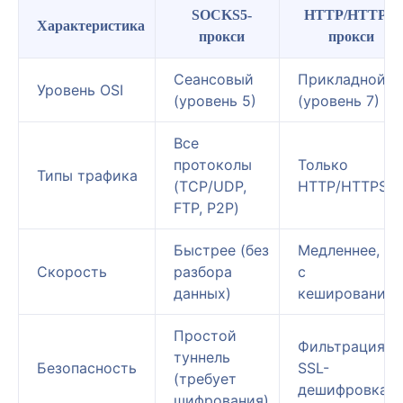
SOCKS5-
HTTP/HTTPS-
Характеристика
прокси
прокси
Сеансовый
Прикладной
Уровень OSI
(уровень 5)
(уровень 7)
Все
протоколы
Только
Типы трафика
(TCP/UDP,
HTTP/HTTPS
FTP, P2P)
Быстрее (без
Медленнее, но
Скорость
разбора
с
данных)
кеширование
Простой
Фильтрация,
туннель
Безопасность
SSL-
(требует
дешифровка
шифрования)