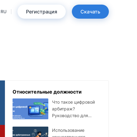
Регистрация
Скачать
RU
Относительные должности
Что такое цифровой
арбитраж?
Руководство для
начинающих по
онлайн-заработку
Использование
искусственного