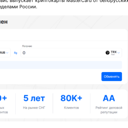
вис выпускает криптокарты MasterCard от белорусски
еделами России.