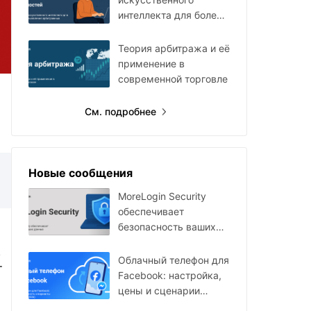
интеллекта для более
быстрого поиска
арбитражных
Теория арбитража и её
возможностей
применение в
современной торговле
См. подробнее
Новые сообщения
MoreLogin Security
обеспечивает
безопасность ваших
данных
.
Облачный телефон для
т
Facebook: настройка,
цены и сценарии
использования в 2026