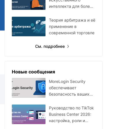
интеллекта для более
быстрого поиска
арбитражных
Теория арбитража и её
возможностей
применение в
современной торговле
См. подробнее
Новые сообщения
MoreLogin Security
обеспечивает
безопасность ваших
данных
Руководство по TikTok
Business Center 2026:
настройка, роли и
мультиаккаунты