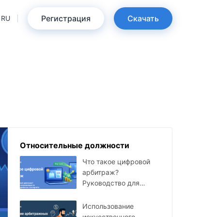
Регистрация
Скачать
RU
Относительные должности
Что такое цифровой
арбитраж?
Руководство для
начинающих по
онлайн-заработку
Использование
искусственного