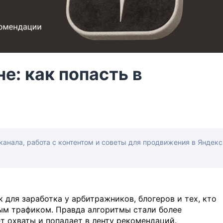
е: как попасть в
канала, работа с контентом и советы для продвижения в Яндекс
 для заработка у арбитражников, блогеров и тех, кто
ным трафиком. Правда алгоритмы стали более
т охваты и попадает в ленту рекомендаций.