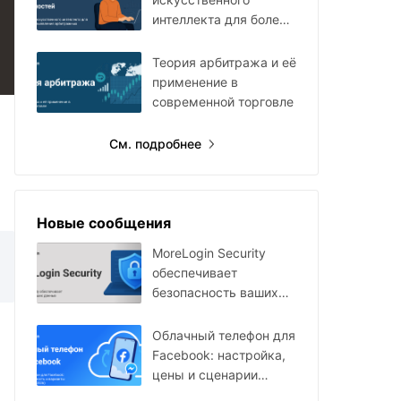
интеллекта для более
быстрого поиска
арбитражных
Теория арбитража и её
возможностей
применение в
современной торговле
См. подробнее
Новые сообщения
MoreLogin Security
обеспечивает
безопасность ваших
данных
Облачный телефон для
Facebook: настройка,
цены и сценарии
использования в 2026