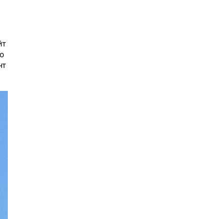
йт
то
нт