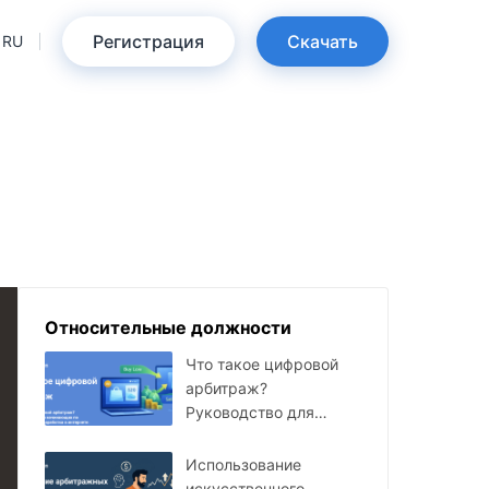
Регистрация
Скачать
RU
Относительные должности
Что такое цифровой
арбитраж?
Руководство для
начинающих по
онлайн-заработку
Использование
искусственного