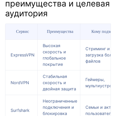
преимущества и целевая
аудитория
Сервис
Преимущества
Кому подход
Высокая
Стриминг и
скорость и
ExpressVPN
загрузка боль
глобальное
файлов
покрытие
Стабильная
Геймеры,
NordVPN
скорость и
мультиустрой
двойная защита
Неограниченные
подключения и
Семьи и акти
Surfshark
блокировка
пользователи