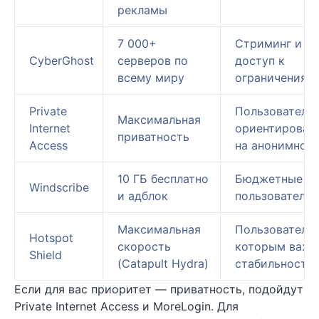
рекламы
7 000+
Стриминг и
CyberGhost
серверов по
доступ к
всему миру
ограничениям
Private
Пользователи,
Максимальная
Internet
ориентирован
приватность
Access
на анонимнос
10 ГБ бесплатно
Бюджетные
Windscribe
и адблок
пользователи
Максимальная
Пользователи,
Hotspot
скорость
которым важн
Shield
(Catapult Hydra)
стабильность
Если для вас приоритет — приватность, подойдут
Private Internet Access и MoreLogin. Для