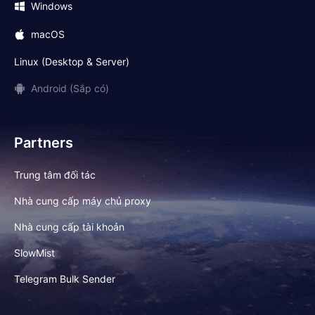
Windows
macOS
Linux (Desktop & Server)
Android (Sắp có)
Partners
Trung tâm đối tác
Nhà cung cấp máy chủ proxy
Nhà cung cấp tài khoản
SlowMist
Telegram Bulk Sender