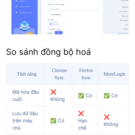
So sánh đồng bộ hoá
Chrome
Firefox
Tính năng
MoreLogin
Sync
Sync
Mã hóa đầu
❌
✅ Có
✅ Có
cuối
Không
Lưu dữ liệu
❌
❌
trên máy
✅ Có
Hạn
Không
chủ
chế