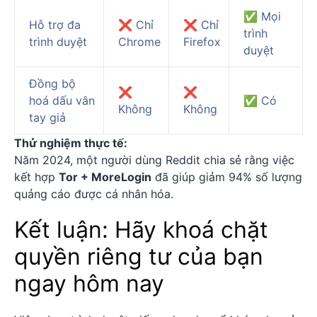
✅ Mọi
Hỗ trợ đa
❌ Chỉ
❌ Chỉ
trình
trình duyệt
Chrome
Firefox
duyệt
Đồng bộ
❌
❌
hoá dấu vân
✅ Có
Không
Không
tay giả
Thử nghiệm thực tế:
Năm 2024, một người dùng Reddit chia sẻ rằng việc
kết hợp
Tor + MoreLogin
đã giúp giảm 94% số lượng
quảng cáo được cá nhân hóa.
Kết luận: Hãy khoá chặt
quyền riêng tư của bạn
ngay hôm nay