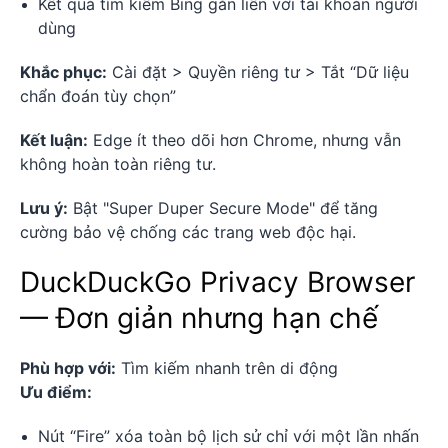
Kết quả tìm kiếm Bing gắn liền với tài khoản người
dùng
Khắc phục:
Cài đặt > Quyền riêng tư > Tắt “Dữ liệu
chẩn đoán tùy chọn”
Kết luận:
Edge ít theo dõi hơn Chrome, nhưng vẫn
không hoàn toàn riêng tư.
Lưu ý:
Bật "Super Duper Secure Mode" để tăng
cường bảo vệ chống các trang web độc hại.
DuckDuckGo Privacy Browser
— Đơn giản nhưng hạn chế
Phù hợp với:
Tìm kiếm nhanh trên di động
Ưu điểm:
Nút “Fire” xóa toàn bộ lịch sử chỉ với một lần nhấn