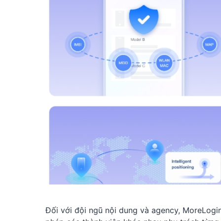
Đối với đội ngũ nội dung và agency, MoreLogin