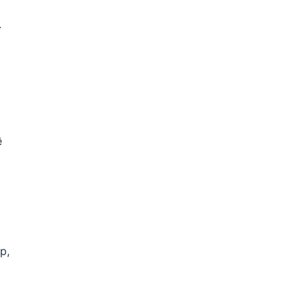
.
ề
p,