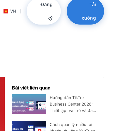
Đăng
Tải
VN
ký
xuống
Bài viết liên quan
Hướng dẫn TikTok
Business Center 2026:
Thiết lập, vai trò và đa
tài khoản
Cách quản lý nhiều tài
khoản và kênh YouTube