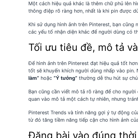
Một cách hiệu quả khác là thêm chữ phủ lên hì
thông điệp rõ ràng hơn, nhất là khi pin được d
Khi sử dụng hình ảnh trên Pinterest, bạn cũng 
các yếu tố nhận diện khác để người dùng có t
Tối ưu tiêu đề, mô tả v
Để hình ảnh trên Pinterest đạt hiệu quả tốt hơn
tốt sẽ khuyến khích người dùng nhấp vào pin
làm”
hoặc
“Ý tưởng”
thường dễ thu hút sự chú 
Bạn cũng cần viết mô tả rõ ràng để cho người d
quan vào mô tả một cách tự nhiên, nhưng tránh
Pinterest Trends và tính năng gợi ý tự động củ
từ đó tăng tiềm năng tiếp cận cho hình ảnh củ
Đăng bài vào đúng thời 