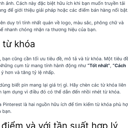
nh ảnh. Cách này đặc biệt hữu ích khi bạn muốn truyền tải
ùng để giới thiệu giải pháp hoặc các điểm bán hàng nổi bật
nên duy trì tính nhất quán về logo, màu sắc, phông chữ và
hể nhanh chóng nhận ra thương hiệu của bạn.
à từ khóa
, bạn cũng cần tối ưu tiêu đề, mô tả và từ khóa. Một tiêu đ
. Những cụm từ mang tính hành động như
“Tốt nhất”
,
“Cách
ý hơn và tăng tỷ lệ nhấp.
ùng biết pin mang lại giá trị gì. Hãy chèn các từ khóa liên
 lạm dụng vì điều đó có thể dẫn đến nhồi nhét từ khóa.
a Pinterest là hai nguồn hữu ích để tìm kiếm từ khóa phù hợ
a bạn.
điểm và với tần suất hợp lý