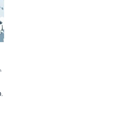
n
)
,