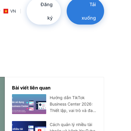
Đăng
Tải
VN
ký
xuống
Bài viết liên quan
Hướng dẫn TikTok
Business Center 2026:
Thiết lập, vai trò và đa
tài khoản
Cách quản lý nhiều tài
khoản và kênh YouTube