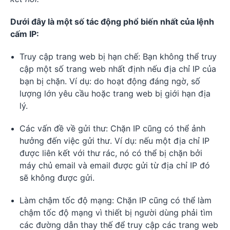
Dưới đây là một số tác động phổ biến nhất của lệnh
cấm IP:
Truy cập trang web bị hạn chế: Bạn không thể truy
cập một số trang web nhất định nếu địa chỉ IP của
bạn bị chặn. Ví dụ: do hoạt động đáng ngờ, số
lượng lớn yêu cầu hoặc trang web bị giới hạn địa
lý.
Các vấn đề về gửi thư: Chặn IP cũng có thể ảnh
hưởng đến việc gửi thư. Ví dụ: nếu một địa chỉ IP
được liên kết với thư rác, nó có thể bị chặn bởi
máy chủ email và email được gửi từ địa chỉ IP đó
sẽ không được gửi.
Làm chậm tốc độ mạng: Chặn IP cũng có thể làm
chậm tốc độ mạng vì thiết bị người dùng phải tìm
các đường dẫn thay thế để truy cập các trang web