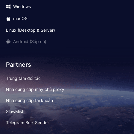
Windows
macOS
Linux (Desktop & Server)
Android (Sắp có)
Partners
Trung tâm đối tác
Nhà cung cấp máy chủ proxy
Nhà cung cấp tài khoản
SlowMist
Telegram Bulk Sender