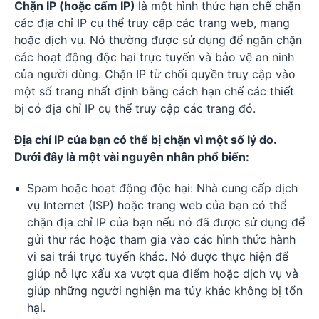
Chặn IP (hoặc cấm IP)
là một hình thức hạn chế chặn
các địa chỉ IP cụ thể truy cập các trang web, mạng
hoặc dịch vụ. Nó thường được sử dụng để ngăn chặn
các hoạt động độc hại trực tuyến và bảo vệ an ninh
của người dùng. Chặn IP từ chối quyền truy cập vào
một số trang nhất định bằng cách hạn chế các thiết
bị có địa chỉ IP cụ thể truy cập các trang đó.
Địa chỉ IP của bạn có thể bị chặn vì một số lý do.
Dưới đây là một vài nguyên nhân phổ biến:
Spam hoặc hoạt động độc hại: Nhà cung cấp dịch
vụ Internet (ISP) hoặc trang web của bạn có thể
chặn địa chỉ IP của bạn nếu nó đã được sử dụng để
gửi thư rác hoặc tham gia vào các hình thức hành
vi sai trái trực tuyến khác. Nó được thực hiện để
giúp nỗ lực xấu xa vượt qua điểm hoặc dịch vụ và
giúp những người nghiện ma túy khác không bị tổn
hại.