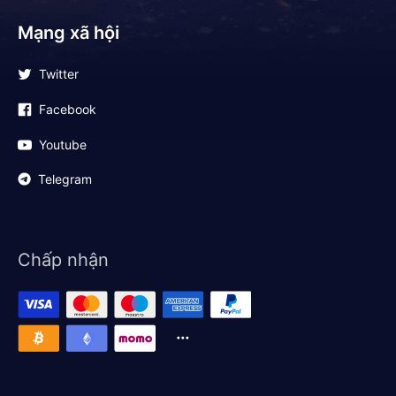
Mạng xã hội
Twitter
Facebook
Youtube
Telegram
Chấp nhận