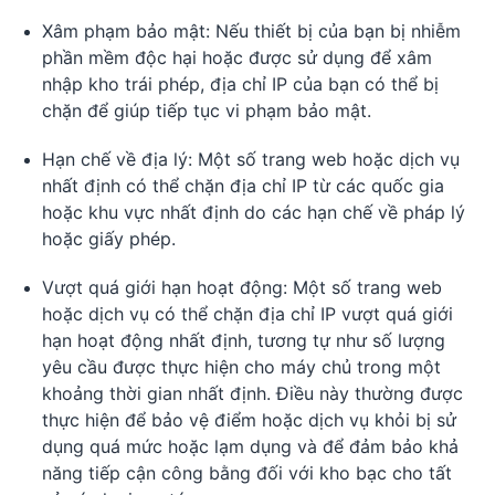
Xâm phạm bảo mật: Nếu thiết bị của bạn bị nhiễm
phần mềm độc hại hoặc được sử dụng để xâm
nhập kho trái phép, địa chỉ IP của bạn có thể bị
chặn để giúp tiếp tục vi phạm bảo mật.
Hạn chế về địa lý: Một số trang web hoặc dịch vụ
nhất định có thể chặn địa chỉ IP từ các quốc gia
hoặc khu vực nhất định do các hạn chế về pháp lý
hoặc giấy phép.
Vượt quá giới hạn hoạt động: Một số trang web
hoặc dịch vụ có thể chặn địa chỉ IP vượt quá giới
hạn hoạt động nhất định, tương tự như số lượng
yêu cầu được thực hiện cho máy chủ trong một
khoảng thời gian nhất định. Điều này thường được
thực hiện để bảo vệ điểm hoặc dịch vụ khỏi bị sử
dụng quá mức hoặc lạm dụng và để đảm bảo khả
năng tiếp cận công bằng đối với kho bạc cho tất