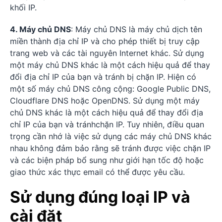
khối IP.
4. Máy chủ DNS
: Máy chủ DNS là máy chủ dịch tên
miền thành địa chỉ IP và cho phép thiết bị truy cập
trang web và các tài nguyên Internet khác. Sử dụng
một máy chủ DNS khác là một cách hiệu quả để thay
đổi địa chỉ IP của bạn và tránh bị chặn IP. Hiện có
một số máy chủ DNS công cộng: Google Public DNS,
Cloudflare DNS hoặc OpenDNS. Sử dụng một máy
chủ DNS khác là một cách hiệu quả để thay đổi địa
chỉ IP của bạn và tránhchặn IP. Tuy nhiên, điều quan
trọng cần nhớ là việc sử dụng các máy chủ DNS khác
nhau không đảm bảo rằng sẽ tránh được việc chặn IP
và các biện pháp bổ sung như giới hạn tốc độ hoặc
giao thức xác thực email có thể được yêu cầu.
Sử dụng đúng loại IP và
cài đặt