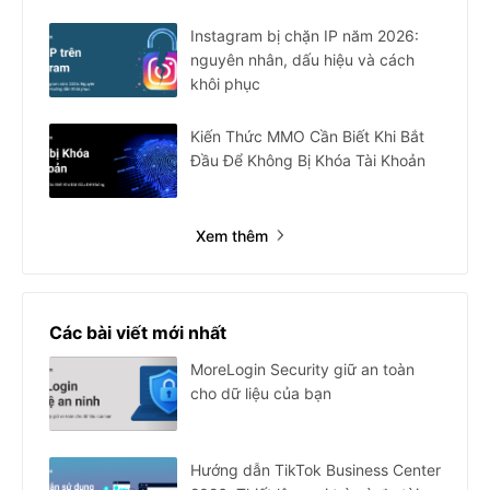
Instagram bị chặn IP năm 2026:
nguyên nhân, dấu hiệu và cách
khôi phục
Kiến Thức MMO Cần Biết Khi Bắt
Đầu Để Không Bị Khóa Tài Khoản
Xem thêm
Các bài viết mới nhất
MoreLogin Security giữ an toàn
cho dữ liệu của bạn
Hướng dẫn TikTok Business Center