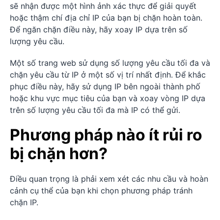
sẽ nhận được một hình ảnh xác thực để giải quyết
hoặc thậm chí địa chỉ IP của bạn bị chặn hoàn toàn.
Để ngăn chặn điều này, hãy xoay IP dựa trên số
lượng yêu cầu.
Một số trang web sử dụng số lượng yêu cầu tối đa và
chặn yêu cầu từ IP ở một số vị trí nhất định. Để khắc
phục điều này, hãy sử dụng IP bên ngoài thành phố
hoặc khu vực mục tiêu của bạn và xoay vòng IP dựa
trên số lượng yêu cầu tối đa mà IP có thể gửi.
Phương pháp nào ít rủi ro
bị chặn hơn?
Điều quan trọng là phải xem xét các nhu cầu và hoàn
cảnh cụ thể của bạn khi chọn phương pháp tránh
chặn IP.