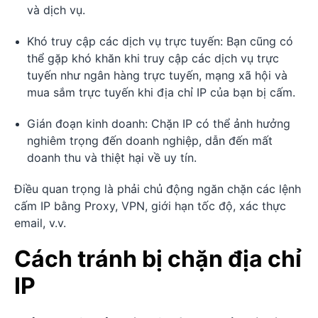
và dịch vụ.
Khó truy cập các dịch vụ trực tuyến: Bạn cũng có
thể gặp khó khăn khi truy cập các dịch vụ trực
tuyến như ngân hàng trực tuyến, mạng xã hội và
mua sắm trực tuyến khi địa chỉ IP của bạn bị cấm.
Gián đoạn kinh doanh: Chặn IP có thể ảnh hưởng
nghiêm trọng đến doanh nghiệp, dẫn đến mất
doanh thu và thiệt hại về uy tín.
Điều quan trọng là phải chủ động ngăn chặn các lệnh
cấm IP bằng Proxy, VPN, giới hạn tốc độ, xác thực
email, v.v.
Cách tránh bị chặn địa chỉ
IP