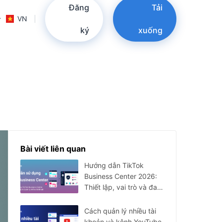
Đăng
Tải
VN
ký
xuống
Bài viết liên quan
Hướng dẫn TikTok
Business Center 2026:
Thiết lập, vai trò và đa
tài khoản
Cách quản lý nhiều tài
khoản và kênh YouTube