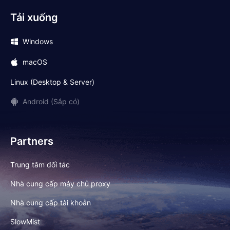
Tải xuống
Windows
macOS
Linux (Desktop & Server)
Android (Sắp có)
Partners
Trung tâm đối tác
Nhà cung cấp máy chủ proxy
Nhà cung cấp tài khoản
SlowMist