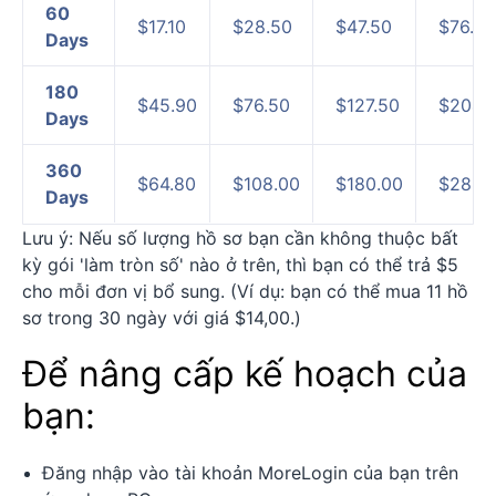
60
$17.10
$28.50
$47.50
$76.00
Days
180
$45.90
$76.50
$127.50
$204.
Days
360
$64.80
$108.00
$180.00
$288.
Days
Lưu ý: Nếu số lượng hồ sơ bạn cần không thuộc bất
kỳ gói 'làm tròn số' nào ở trên, thì bạn có thể trả $5
cho mỗi đơn vị bổ sung. (Ví dụ: bạn có thể mua 11 hồ
sơ trong 30 ngày với giá $14,00.)
Để nâng cấp kế hoạch của
bạn:
Đăng nhập vào tài khoản MoreLogin của bạn trên