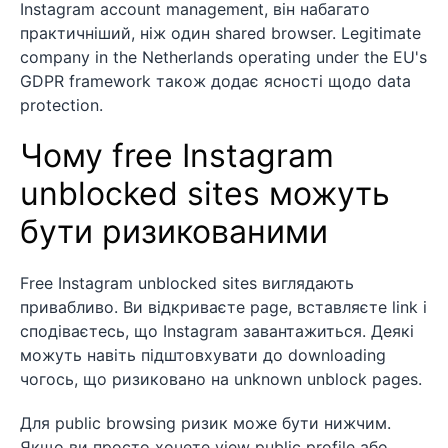
Instagram account management, він набагато
практичніший, ніж один shared browser. Legitimate
company in the Netherlands operating under the EU's
GDPR framework також додає ясності щодо data
protection.
Чому free Instagram
unblocked sites можуть
бути ризикованими
Free Instagram unblocked sites виглядають
привабливо. Ви відкриваєте page, вставляєте link і
сподіваєтесь, що Instagram завантажиться. Деякі
можуть навіть підштовхувати до downloading
чогось, що ризиковано на unknown unblock pages.
Для public browsing ризик може бути нижчим.
Якщо ви просто хочете view public profile або