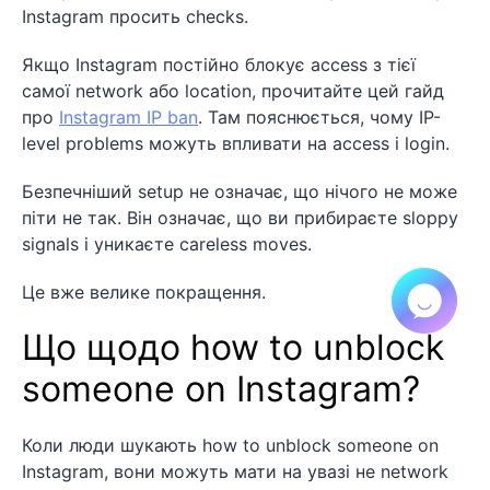
Instagram просить checks.
Якщо Instagram постійно блокує access з тієї
самої network або location, прочитайте цей гайд
про
Instagram IP ban
. Там пояснюється, чому IP-
level problems можуть впливати на access і login.
Безпечніший setup не означає, що нічого не може
піти не так. Він означає, що ви прибираєте sloppy
signals і уникаєте careless moves.
Це вже велике покращення.
Що щодо how to unblock
someone on Instagram?
Коли люди шукають how to unblock someone on
Instagram, вони можуть мати на увазі не network