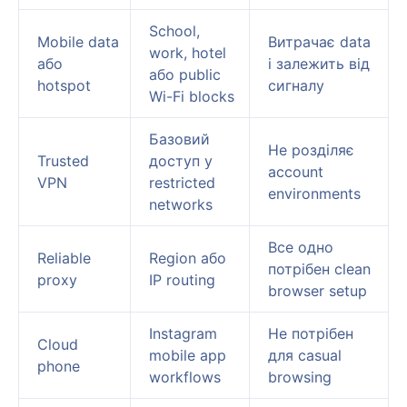
School,
Mobile data
Витрачає data
work, hotel
або
і залежить від
або public
hotspot
сигналу
Wi-Fi blocks
Базовий
Не розділяє
Trusted
доступ у
account
VPN
restricted
environments
networks
Все одно
Reliable
Region або
потрібен clean
proxy
IP routing
browser setup
Instagram
Не потрібен
Cloud
mobile app
для casual
phone
workflows
browsing