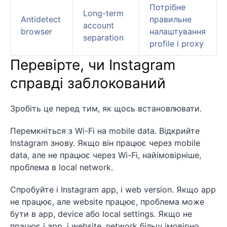
Потрібне
Long-term
Antidetect
правильне
account
browser
налаштування
separation
profile і proxy
Перевірте, чи Instagram
справді заблокований
Зробіть це перед тим, як щось встановлювати.
Перемкніться з Wi-Fi на mobile data. Відкрийте
Instagram знову. Якщо він працює через mobile
data, але не працює через Wi-Fi, найімовірніше,
проблема в local network.
Спробуйте і Instagram app, і web version. Якщо app
не працює, але website працює, проблема може
бути в app, device або local settings. Якщо не
працює і app, і website, network більш імовірно