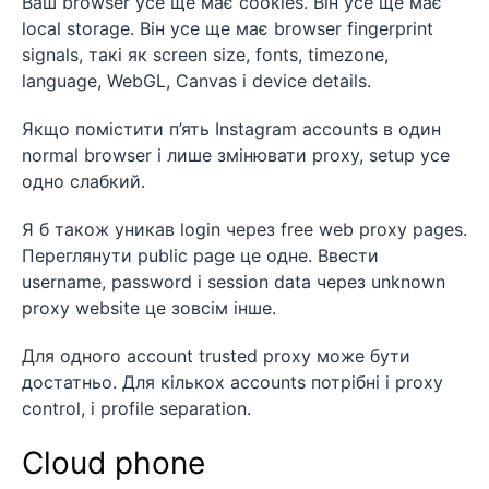
Ваш browser усе ще має cookies. Він усе ще має
local storage. Він усе ще має browser fingerprint
signals, такі як screen size, fonts, timezone,
language, WebGL, Canvas і device details.
Якщо помістити п’ять Instagram accounts в один
normal browser і лише змінювати proxy, setup усе
одно слабкий.
Я б також уникав login через free web proxy pages.
Переглянути public page це одне. Ввести
username, password і session data через unknown
proxy website це зовсім інше.
Для одного account trusted proxy може бути
достатньо. Для кількох accounts потрібні і proxy
control, і profile separation.
Cloud phone