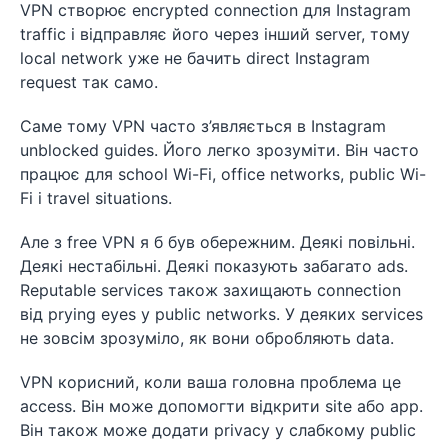
VPN створює encrypted connection для Instagram
traffic і відправляє його через інший server, тому
local network уже не бачить direct Instagram
request так само.
Саме тому VPN часто з’являється в Instagram
unblocked guides. Його легко зрозуміти. Він часто
працює для school Wi-Fi, office networks, public Wi-
Fi і travel situations.
Але з free VPN я б був обережним. Деякі повільні.
Деякі нестабільні. Деякі показують забагато ads.
Reputable services також захищають connection
від prying eyes у public networks. У деяких services
не зовсім зрозуміло, як вони обробляють data.
VPN корисний, коли ваша головна проблема це
access. Він може допомогти відкрити site або app.
Він також може додати privacy у слабкому public