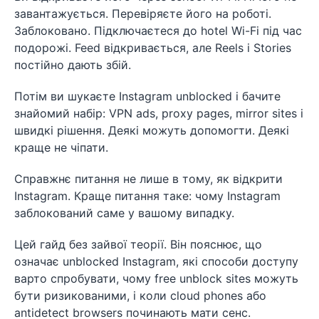
завантажується. Перевіряєте його на роботі.
Заблоковано. Підключаєтеся до hotel Wi-Fi під час
подорожі. Feed відкривається, але Reels і Stories
постійно дають збій.
Потім ви шукаєте Instagram unblocked і бачите
знайомий набір: VPN ads, proxy pages, mirror sites і
швидкі рішення. Деякі можуть допомогти. Деякі
краще не чіпати.
Справжнє питання не лише в тому, як відкрити
Instagram. Краще питання таке: чому Instagram
заблокований саме у вашому випадку.
Цей гайд без зайвої теорії. Він пояснює, що
означає unblocked Instagram, які способи доступу
варто спробувати, чому free unblock sites можуть
бути ризикованими, і коли cloud phones або
antidetect browsers починають мати сенс.