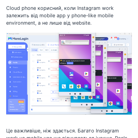
Cloud phone корисний, коли Instagram work
залежить від mobile app у phone-like mobile
environment, а не лише від website.
Це важливіше, ніж здається. Багато Instagram
work на mobile усе ще відчувається інакше. Reels,