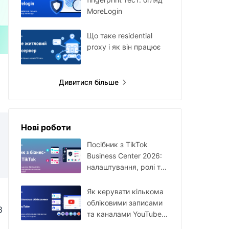
MoreLogin
Що таке residential
proxy і як він працює
Дивитися більше
Нові роботи
Посібник з TikTok
Business Center 2026:
налаштування, ролі та
керування кількома
акаунтами
Як керувати кількома
обліковими записами
З
та каналами YouTube у
2026 році