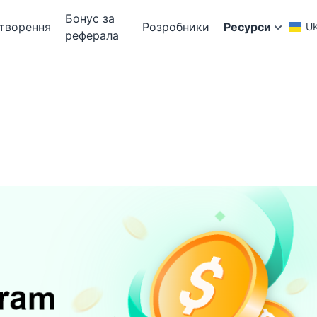
Бонус за
творення
Розробники
Ресурси
U
реферала