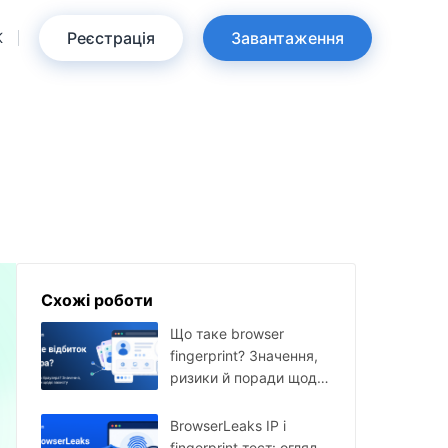
Реєстрація
Завантаження
K
Схожі роботи
Що таке browser
fingerprint? Значення,
ризики й поради щодо
захисту
BrowserLeaks IP і
fingerprint тест: огляд