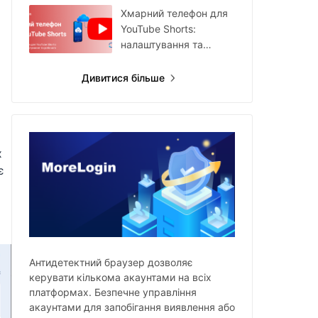
Хмарний телефон для
YouTube Shorts:
налаштування та
робочий процес
Дивитися більше
х
є
Антидетектний браузер дозволяє
керувати кількома акаунтами на всіх
платформах. Безпечне управління
акаунтами для запобігання виявлення або