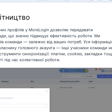
ітництво
них профілів у MoreLogin дозволяє передавати
нди, що значно підвищує ефективність роботи. Ми
нів команди — залежно від ваших потреб. Уся інформаці
власнику головного акаунта — інші учасники команди н
нструменти синхронізації: плагіни, cookies, закладки то
і під час колективної роботи.