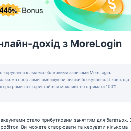
нлайн-дохід з MoreLogin
ю керування кількома обліковими записами MoreLogin.
кількома профілями, зменшуючи ризики блокування. Цікаво, що
ої програми та скористайтеся можливістю отримати 100%
-акаунтами стало прибутковим заняттям для багатьох. 
робіток. Ви можете створювати та керувати кількома