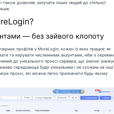
n також дозволяє залучати інших людей до спільної
льше.
reLogin?
унтами — без зайвого клопоту
зерних профілів у MoreLogin, кожен із яких працює як
ати та керувати численними акаунтами, ніби з окреми
чений до унікального проксі-сервера, що значно знижу
ежеве середовище буде унікальним і не схожим на інші
міум-проксі, які можна легко призначити будь-якому