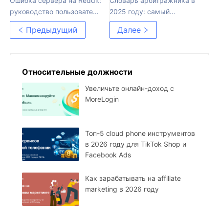
Ошибка сервера на Reddit:
Словарь арбитражника в
руководство пользователя
2025 году: самый
по быстрому исправлению
актуальный и полный
Предыдущий
Далее
набор терминов в
партнерском маркетинге
Относительные должности
Увеличьте онлайн-доход с
MoreLogin
Топ-5 cloud phone инструментов
в 2026 году для TikTok Shop и
Facebook Ads
Как зарабатывать на affiliate
marketing в 2026 году