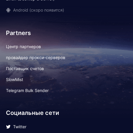
Android (скоро появится)
Partners
Центр партнеров
провайдер прокси-серверов
Поставщик счетов
SlowMist
Telegram Bulk Sender
Социальные сети
Twitter