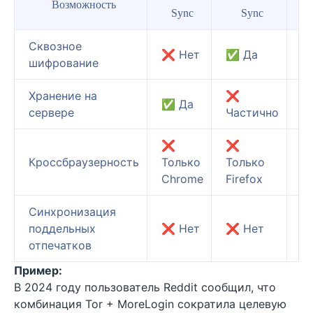
Возможность
Mo
Sync
Sync
Сквозное
❌ Нет
✅ Да
✅
шифрование
Хранение на
❌
✅ Да
❌
сервере
Частично
❌
❌
Кроссбраузерность
Только
Только
Л
Chrome
Firefox
Синхронизация
поддельных
❌ Нет
❌ Нет
✅
отпечатков
Пример:
В 2024 году пользователь Reddit сообщил, что
комбинация Tor + MoreLogin сократила целевую