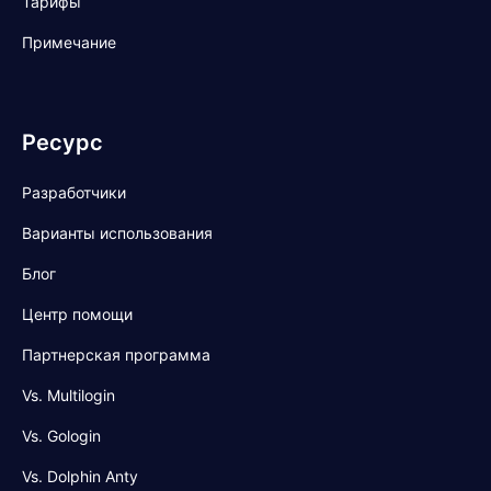
Тарифы
Примечание
Ресурс
Разработчики
Варианты использования
Блог
Центр помощи
Партнерская программа
Vs. Multilogin
Vs. Gologin
Vs. Dolphin Anty