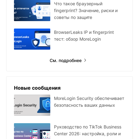
Что такое браузерный
fingerprint? Значение, риски и
советы по защите
BrowserLeaks IP и fingerprint
тест: обзор MoreLogin
См. подробнее
Новые сообщения
MoreLogin Security обеспечивает
безопасность ваших данных
Руководство по TikTok Business
Center 2026: настройка, роли и