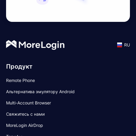
RU
Продукт
Remote Phone
Альтернатива эмулятору Android
Multi-Account Browser
Свяжитесь с нами
MoreLogin AirDrop