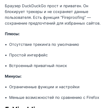
Браузер DuckDuckGo прост и приватен. Он
блокирует трекеры и не сохраняет данные
пользователя. Есть функция “Fireproofing” —
сохранение предпочтений для избранных сайтов.
Плюсы:
Отсутствие трекинга по умолчанию
Простой интерфейс
Встроенный приватный поиск
Минусы:
Ограниченные функции и настройки
Меньше возможностей по сравнению с Firefox