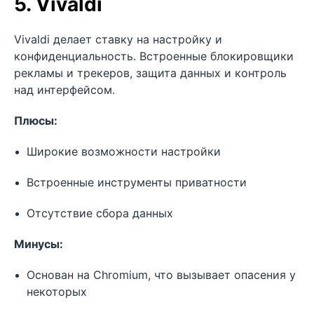
5. Vivaldi
Vivaldi делает ставку на настройку и
конфиденциальность. Встроенные блокировщики
рекламы и трекеров, защита данных и контроль
над интерфейсом.
Плюсы:
Широкие возможности настройки
Встроенные инструменты приватности
Отсутствие сбора данных
Минусы:
Основан на Chromium, что вызывает опасения у
некоторых