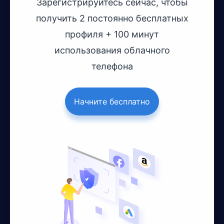
Зарегистрируйтесь сейчас, чтобы
получить 2 постоянно бесплатных
профиля + 100 минут
использования облачного
телефона
Начните бесплатно