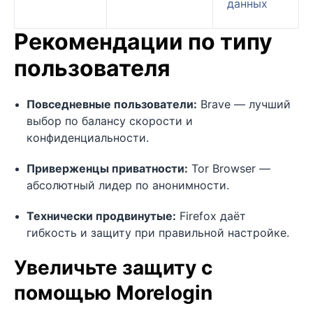
данных
Рекомендации по типу
пользователя
Повседневные пользователи:
Brave — лучший
выбор по балансу скорости и
конфиденциальности.
Приверженцы приватности:
Tor Browser —
абсолютный лидер по анонимности.
Технически продвинутые:
Firefox даёт
гибкость и защиту при правильной настройке.
Увеличьте защиту с
помощью Morelogin