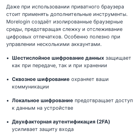
Даже при использовании приватного браузера
стоит применять дополнительные инструменты.
Morelogin создаёт изолированные браузерные
среды, предотвращая слежку и отслеживание
цифровых отпечатков. Особенно полезно при
управлении несколькими аккаунтами.
Шестислойное шифрование данных
защищает
как при передаче, так и при хранении
Сквозное шифрование
охраняет ваши
коммуникации
Локальное шифрование
предотвращает доступ
к данным на устройстве
Двухфакторная аутентификация (2FA)
усиливает защиту входа