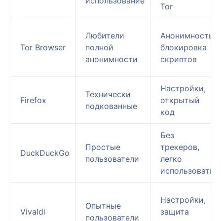
использование
Tor
Любители
Анонимность,
Tor Browser
полной
блокировка
анонимности
скриптов
Настройки,
Технически
Firefox
открытый
подкованные
код
Без
Простые
трекеров,
DuckDuckGo
пользователи
легко
использовать
Настройки,
Опытные
Vivaldi
защита
пользователи