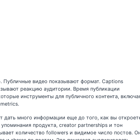
но. Публичные видео показывают формат. Captions
азывают реакцию аудитории. Время публикации
екоторые инструменты для публичного контента, включа
metrics.
ет дать много информации еще до того, как вы откроет
 упоминания продукта, creator partnerships и тон
зывает количество followers и видимое число постов. О
es и shares по постам. Это помогает анализировать