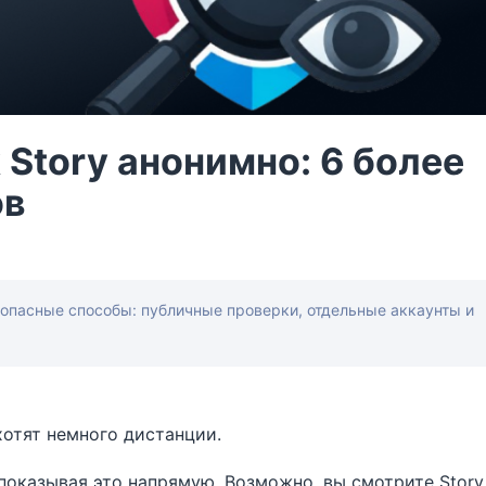
 Story анонимно: 6 более
ов
езопасные способы: публичные проверки, отдельные аккаунты и
хотят немного дистанции.
 показывая это напрямую. Возможно, вы смотрите Story