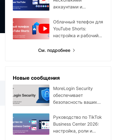
аккаунтами и
каналами YouTube в
2026 году
Облачный телефон для
YouTube Shorts:
настройка и рабочий
процесс
См. подробнее
Новые сообщения
MoreLogin Security
обеспечивает
безопасность ваших
данных
Руководство по TikTok
Business Center 2026:
настройка, роли и
мультиаккаунты