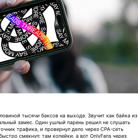
ловиной тысячи баксов на выходе. Звучит как байка из
еальный замес. Один ушлый парень решил не слушать
точник трафика, и провернул дело через CPA-сеть
о быстро смекнул: там копейки, а вот OnlyFans через