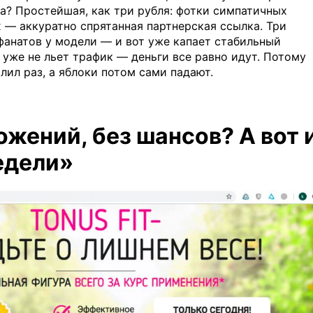
ма? Простейшая, как три рубля: фотки симпатичных
х — аккуратно спрятанная партнерская ссылка. Три
 фанатов у модели — и вот уже капает стабильный
 уже не льет трафик — деньги все равно идут. Потому
лил раз, а яблоки потом сами падают.
ожений, без шансов? А вот 
недели»