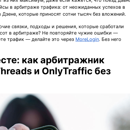
 из них максимум, даже если кажется, что поезд давн
йсы в арбитраже трафика: от неожиданных успехов в
 Дзене, которые приносят сотни тысяч без вложений.
очие связки, подходы и решения, которые сработали
ысот в арбитраже? Не повторяйте чужие ошибки —
ете трафик — делайте это через
MoreLogin
. Без него
есте: как арбитражник
reads и OnlyTraffic без