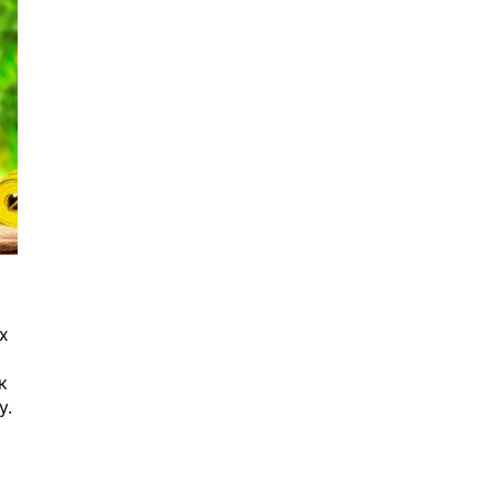
х
к
у.