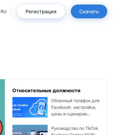
Регистрация
Скачать
RU
Относительные должности
Облачный телефон для
Facebook: настройка,
цены и сценарии
использования в 2026
году
Руководство по TikTok
Business Center 2026: