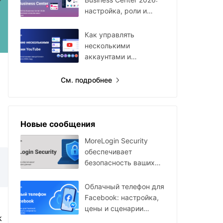
настройка, роли и
мультиаккаунты
Как управлять
несколькими
аккаунтами и
каналами YouTube в
2026 году
См. подробнее
Новые сообщения
MoreLogin Security
обеспечивает
безопасность ваших
данных
Облачный телефон для
Facebook: настройка,
цены и сценарии
k
использования в 2026