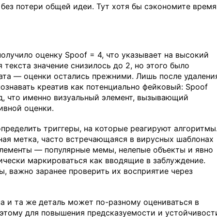
без потери общей идеи. Тут хотя бы сэкономите время
олучило оценку Spoof = 4, что указывает на высокий
 текста значение снизилось до 2, но этого было
тата — оценки остались прежними. Лишь после удалени
ознавать креатив как потенциально фейковый: Spoof
од, что именно визуальный элемент, вызывающий
ивной оценки.
определить триггеры, на которые реагируют алгоритмы
ная метка, часто встречающаяся в вирусных шаблонах
элементы — популярные мемы, нелепые объекты и явно
чески маркироваться как вводящие в заблуждение.
ы, важно заранее проверить их восприятие через
на и та же деталь может по-разному оцениваться в
оэтому для повышения предсказуемости и устойчивост