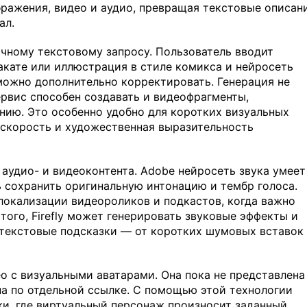
бражения, видео и аудио, превращая текстовые описан
ал.
ычному текстовому запросу. Пользователь вводит
акате или иллюстрация в стиле комикса и нейросеть
можно дополнительно корректировать. Генерация не
рвис способен создавать и видеофрагменты,
нию. Это особенно удобно для коротких визуальных
 скорость и художественная выразительность
аудио- и видеоконтента. Adobe нейросеть звука умеет
ь сохранить оригинальную интонацию и тембр голоса.
локализации видеороликов и подкастов, когда важно
того, Firefly может генерировать звуковые эффекты и
 текстовые подсказки — от коротких шумовых вставок
о с визуальными аватарами. Она пока не представлена
на по отдельной ссылке. С помощью этой технологии
и, где виртуальный персонаж произносит заданный