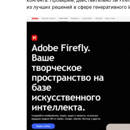
контента. Проверим, действительно ли Fire
из лучших решений в сфере генеративного 