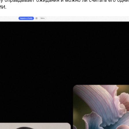
fly оправдывает ожидания и можно ли считать его одн
ИИ.