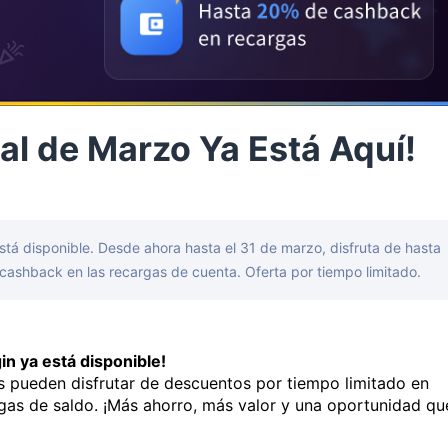
al de Marzo Ya Está Aquí!
á disponible. Desde ahora hasta el 31 de marzo, disfruta de hasta
ashback en las recargas de cuenta. Oferta por tiempo limitado.
n ya está disponible!
os pueden disfrutar de descuentos por tiempo limitado en
rgas de saldo. ¡Más ahorro, más valor y una oportunidad qu