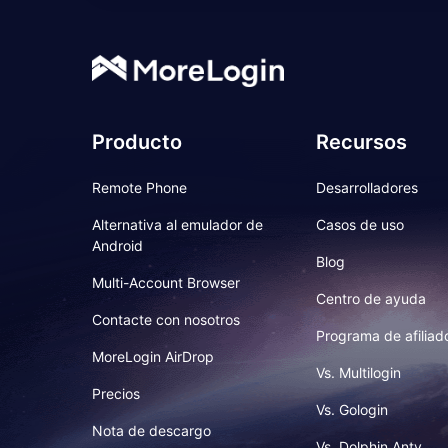
Producto
Recursos
Remote Phone
Desarrolladores
Alternativa al emulador de
Casos de uso
Android
Blog
Multi-Account Browser
Centro de ayuda
Contacte con nosotros
Programa de afiliad
MoreLogin AirDrop
Vs. Multilogin
Precios
Vs. Gologin
Nota de descargo
Vs. Dolphin Anty