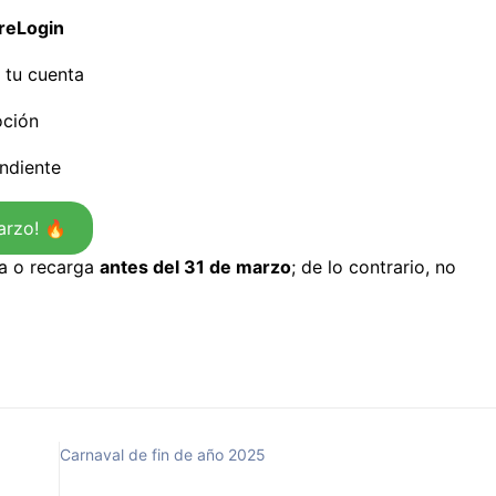
reLogin
 tu cuenta
oción
ndiente
arzo! 🔥
a o recarga
antes del 31 de marzo
; de lo contrario, no
Carnaval de fin de año 2025