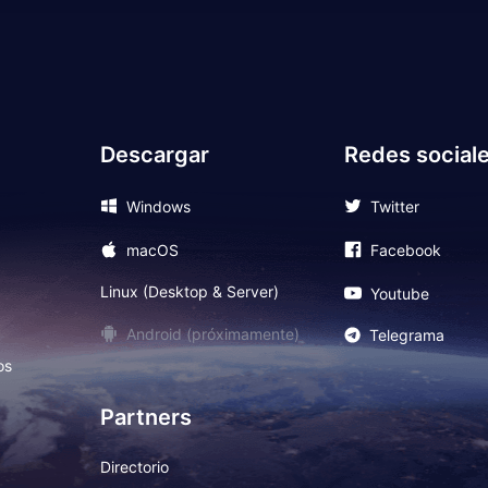
Descargar
Redes social
Windows
Twitter
macOS
Facebook
Linux (Desktop & Server)
Youtube
Android (próximamente)
Telegrama
os
Partners
Directorio