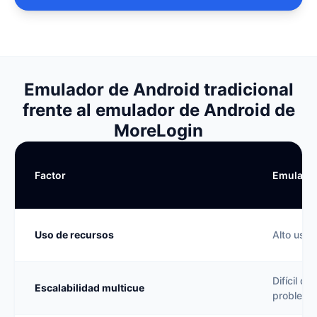
Emulador de Android tradicional
frente al emulador de Android de
MoreLogin
Factor
Emulador
Uso de recursos
Alto uso 
Difícil d
Escalabilidad multicue
problema