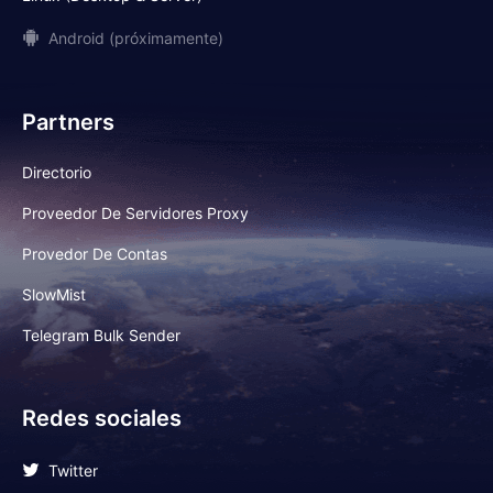
Android (próximamente)
Partners
Directorio
Proveedor De Servidores Proxy
Provedor De Contas
SlowMist
Telegram Bulk Sender
Redes sociales
Twitter