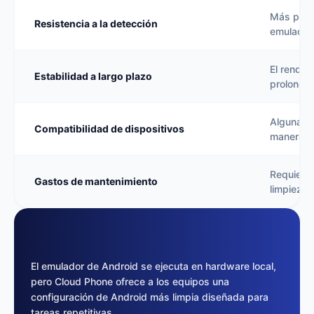
Más proba
Resistencia a la detección
emulador
El rendim
Estabilidad a largo plazo
prolonga
Algunas 
Compatibilidad de dispositivos
manera di
Requiere 
Gastos de mantenimiento
limpieza
El emulador de Android se ejecuta en hardware local,
pero Cloud Phone ofrece a los equipos una
configuración de Android más limpia diseñada para
tareas repetitivas.