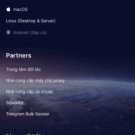
macOS
Linux (Desktop & Server)
Android (Sắp có)
Partners
Trung tâm đối tác
Nhà cung cấp máy chủ proxy
Nhà cung cấp tài khoản
SlowMist
Telegram Bulk Sender