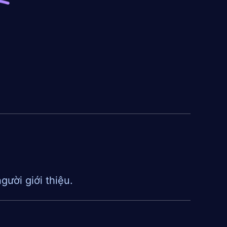
ười giới thiệu.