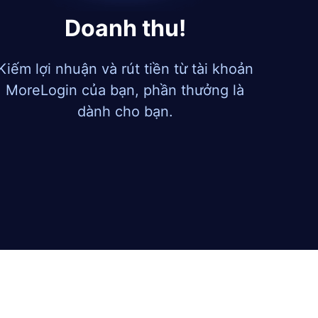
Doanh thu!
Kiếm lợi nhuận và rút tiền từ tài khoản
MoreLogin của bạn, phần thưởng là
dành cho bạn.