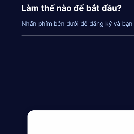
Làm thế nào để bắt đầu?
Nhấn phím bên dưới để đăng ký và bạn 