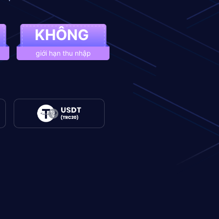
KHÔNG
giới hạn thu nhập