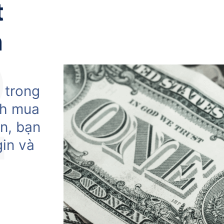
t
n
cao về
 trong
t giới
liên kết
ogin
ch mua
m được
i tiết.
ng chúng
ạn, bạn
 có thể
hiển
in và
 1-15
cả những
i.
riển của
 kết là