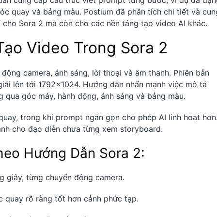
dẫn cung cấp cấu trúc viết prompt từng bước, ví dụ đa dạ
góc quay và bảng màu. Postium đã phân tích chi tiết và cun
cho Sora 2 mà còn cho các nền tảng tạo video AI khác.
Tạo Video Trong Sora 2
động camera, ánh sáng, lời thoại và âm thanh. Phiên bản
giải lên tới 1792×1024. Hướng dẫn nhấn mạnh việc mô tả
g qua góc máy, hành động, ánh sáng và bảng màu.
 quay, trong khi prompt ngắn gọn cho phép AI linh hoạt hơn
ành cho đạo diễn chưa từng xem storyboard.
heo Hướng Dẫn Sora 2:
ng giây, từng chuyển động camera.
 quay rõ ràng tốt hơn cảnh phức tạp.