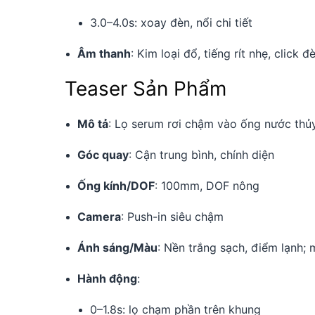
3.0–4.0s: xoay đèn, nổi chi tiết
Âm thanh
: Kim loại đổ, tiếng rít nhẹ, click đ
Teaser Sản Phẩm
Mô tả
: Lọ serum rơi chậm vào ống nước thủy
Góc quay
: Cận trung bình, chính diện
Ống kính/DOF
: 100mm, DOF nông
Camera
: Push-in siêu chậm
Ánh sáng/Màu
: Nền trắng sạch, điểm lạnh; 
Hành động
:
0–1.8s: lọ chạm phần trên khung