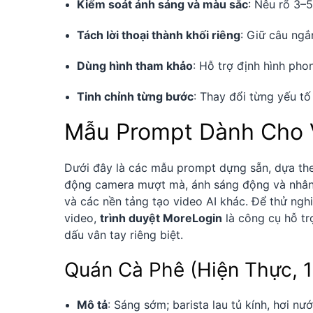
Kiểm soát ánh sáng và màu sắc
: Nêu rõ 3–
Tách lời thoại thành khối riêng
: Giữ câu ngắ
Dùng hình tham khảo
: Hỗ trợ định hình pho
Tinh chỉnh từng bước
: Thay đổi từng yếu t
Mẫu Prompt Dành Cho 
Dưới đây là các mẫu prompt dựng sẵn, dựa the
động camera mượt mà, ánh sáng động và nhân 
và các nền tảng tạo video AI khác. Để thử nghi
video,
trình duyệt MoreLogin
là công cụ hỗ tr
dấu vân tay riêng biệt.
Quán Cà Phê (Hiện Thực, 1
Mô tả
: Sáng sớm; barista lau tủ kính, hơi n