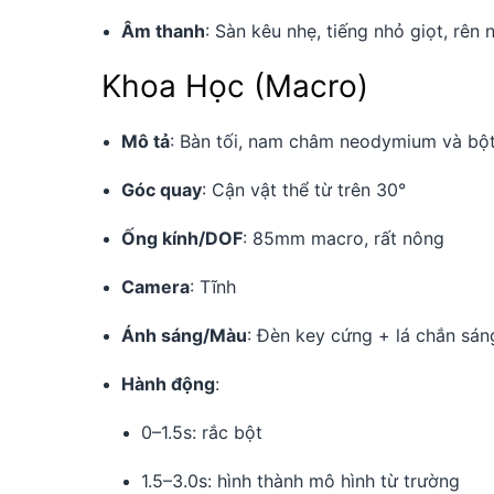
Âm thanh
: Sàn kêu nhẹ, tiếng nhỏ giọt, rên 
Khoa Học (Macro)
Mô tả
: Bàn tối, nam châm neodymium và bột
Góc quay
: Cận vật thể từ trên 30°
Ống kính/DOF
: 85mm macro, rất nông
Camera
: Tĩnh
Ánh sáng/Màu
: Đèn key cứng + lá chắn sáng
Hành động
:
0–1.5s: rắc bột
1.5–3.0s: hình thành mô hình từ trường