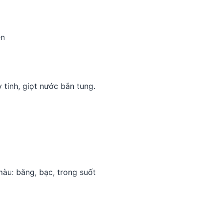
èn
 tinh, giọt nước bắn tung.
màu: băng, bạc, trong suốt