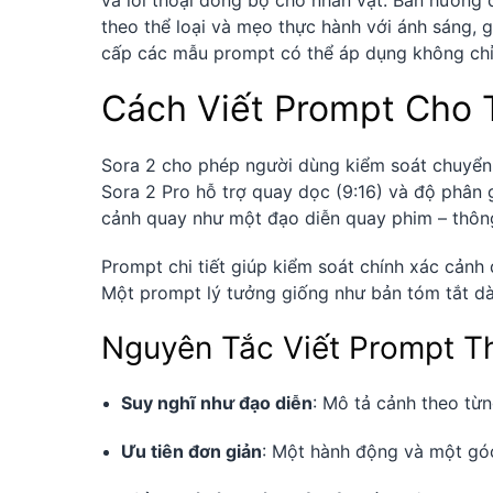
và lời thoại đồng bộ cho nhân vật. Bản hướng 
theo thể loại và mẹo thực hành với ánh sáng, 
cấp các mẫu prompt có thể áp dụng không chỉ 
Cách Viết Prompt Cho 
Sora 2 cho phép người dùng kiểm soát chuyển 
Sora 2 Pro hỗ trợ quay dọc (9:16) và độ phân 
cảnh quay như một đạo diễn quay phim – thôn
Prompt chi tiết giúp kiểm soát chính xác cảnh
Một prompt lý tưởng giống như bản tóm tắt d
Nguyên Tắc Viết Prompt T
Suy nghĩ như đạo diễn
: Mô tả cảnh theo từ
Ưu tiên đơn giản
: Một hành động và một góc