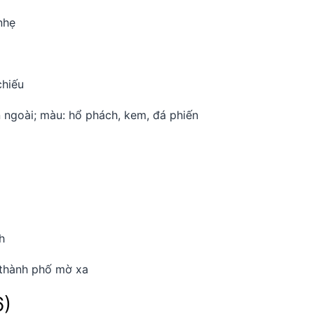
nhẹ
chiếu
 ngoài; màu: hổ phách, kem, đá phiến
h
 thành phố mờ xa
6)