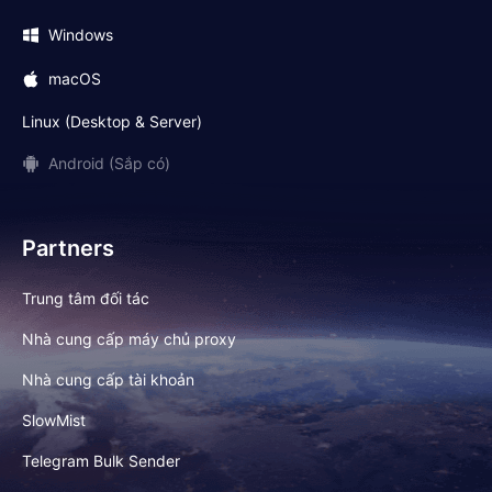
Windows
macOS
Linux (Desktop & Server)
Android (Sắp có)
Partners
Trung tâm đối tác
Nhà cung cấp máy chủ proxy
Nhà cung cấp tài khoản
SlowMist
Telegram Bulk Sender