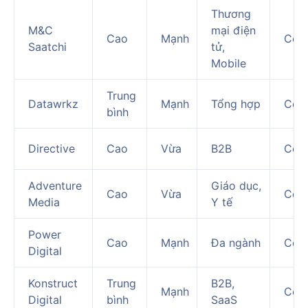
Thương
M&C
mại điện
Cao
Mạnh
Có
Saatchi
tử,
Mobile
Trung
Datawrkz
Mạnh
Tổng hợp
Có
bình
Directive
Cao
Vừa
B2B
Có
Adventure
Giáo dục,
Cao
Vừa
Có
Media
Y tế
Power
Cao
Mạnh
Đa ngành
Có
Digital
Konstruct
Trung
B2B,
Mạnh
Có
Digital
bình
SaaS